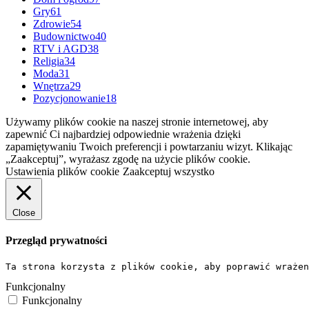
Gry
61
Zdrowie
54
Budownictwo
40
RTV i AGD
38
Religia
34
Moda
31
Wnętrza
29
Pozycjonowanie
18
Używamy plików cookie na naszej stronie internetowej, aby
zapewnić Ci najbardziej odpowiednie wrażenia dzięki
zapamiętywaniu Twoich preferencji i powtarzaniu wizyt. Klikając
„Zaakceptuj”, wyrażasz zgodę na użycie plików cookie.
Ustawienia plików cookie
Zaakceptuj wszystko
Close
Przegląd prywatności
Ta strona korzysta z plików cookie, aby poprawić wrażen
Funkcjonalny
Funkcjonalny