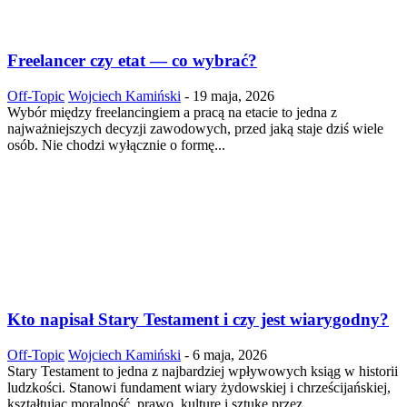
Freelancer czy etat — co wybrać?
Off-Topic
Wojciech Kamiński
-
19 maja, 2026
Wybór między freelancingiem a pracą na etacie to jedna z
najważniejszych decyzji zawodowych, przed jaką staje dziś wiele
osób. Nie chodzi wyłącznie o formę...
Kto napisał Stary Testament i czy jest wiarygodny?
Off-Topic
Wojciech Kamiński
-
6 maja, 2026
Stary Testament to jedna z najbardziej wpływowych ksiąg w historii
ludzkości. Stanowi fundament wiary żydowskiej i chrześcijańskiej,
kształtując moralność, prawo, kulturę i sztukę przez...