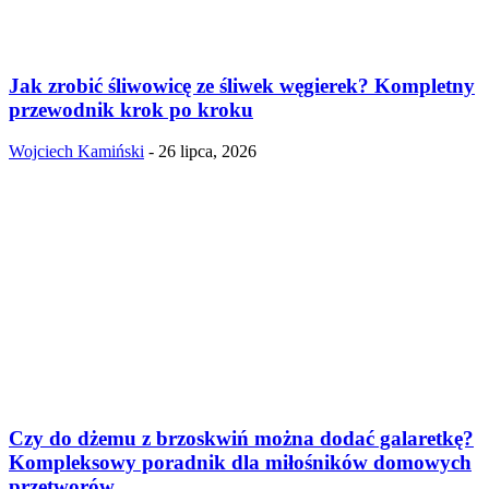
Jak zrobić śliwowicę ze śliwek węgierek? Kompletny
przewodnik krok po kroku
Wojciech Kamiński
-
26 lipca, 2026
Czy do dżemu z brzoskwiń można dodać galaretkę?
Kompleksowy poradnik dla miłośników domowych
przetworów