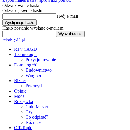
Zapomniałeś hasła? sprowadź pomoc
Odzyskiwanie hasła
Odzyskaj swoje hasło
Twój e-mail
Hasło zostanie wysłane e-mailem.
eFakty24.pl
RTV i AGD
Technologia
Pozycjonowanie
Dom i ogród
Budownictwo
Wnętrza
Biznes
Przemysł
Opinie
Moda
Rozrywka
Coin Master
Gry
Co odpisać?
Różnice
Off-Topic