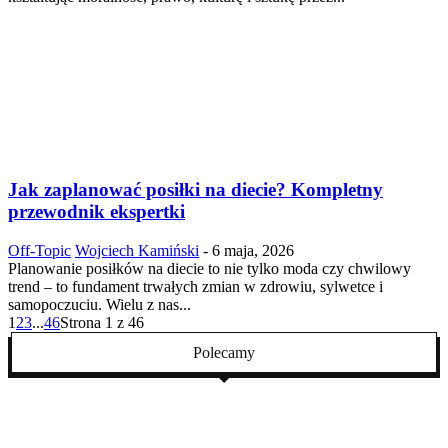
Jak zaplanować posiłki na diecie? Kompletny
przewodnik ekspertki
Off-Topic
Wojciech Kamiński
-
6 maja, 2026
Planowanie posiłków na diecie to nie tylko moda czy chwilowy
trend – to fundament trwałych zmian w zdrowiu, sylwetce i
samopoczuciu. Wielu z nas...
1
2
3
...
46
Strona 1 z 46
Polecamy