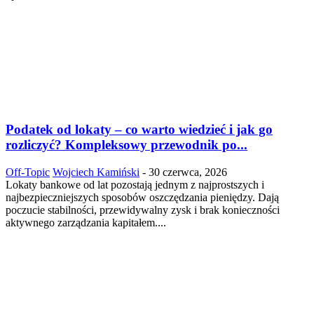
Podatek od lokaty – co warto wiedzieć i jak go
rozliczyć? Kompleksowy przewodnik po...
Off-Topic
Wojciech Kamiński
-
30 czerwca, 2026
Lokaty bankowe od lat pozostają jednym z najprostszych i
najbezpieczniejszych sposobów oszczędzania pieniędzy. Dają
poczucie stabilności, przewidywalny zysk i brak konieczności
aktywnego zarządzania kapitałem....