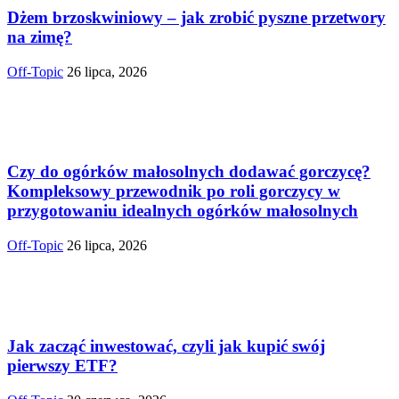
Dżem brzoskwiniowy – jak zrobić pyszne przetwory
na zimę?
Off-Topic
26 lipca, 2026
Czy do ogórków małosolnych dodawać gorczycę?
Kompleksowy przewodnik po roli gorczycy w
przygotowaniu idealnych ogórków małosolnych
Off-Topic
26 lipca, 2026
Jak zacząć inwestować, czyli jak kupić swój
pierwszy ETF?