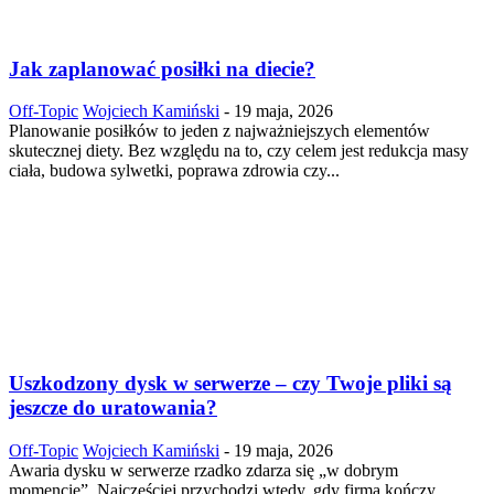
Jak zaplanować posiłki na diecie?
Off-Topic
Wojciech Kamiński
-
19 maja, 2026
Planowanie posiłków to jeden z najważniejszych elementów
skutecznej diety. Bez względu na to, czy celem jest redukcja masy
ciała, budowa sylwetki, poprawa zdrowia czy...
Uszkodzony dysk w serwerze – czy Twoje pliki są
jeszcze do uratowania?
Off-Topic
Wojciech Kamiński
-
19 maja, 2026
Awaria dysku w serwerze rzadko zdarza się „w dobrym
momencie”. Najczęściej przychodzi wtedy, gdy firma kończy