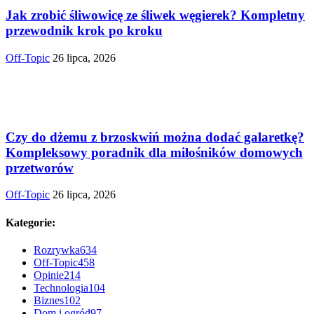
Jak zrobić śliwowicę ze śliwek węgierek? Kompletny
przewodnik krok po kroku
Off-Topic
26 lipca, 2026
Czy do dżemu z brzoskwiń można dodać galaretkę?
Kompleksowy poradnik dla miłośników domowych
przetworów
Off-Topic
26 lipca, 2026
Kategorie:
Rozrywka
634
Off-Topic
458
Opinie
214
Technologia
104
Biznes
102
Dom i ogród
97