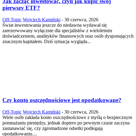
Jak zacząć inwestować, czyli jak kupić swój
pierwszy ETF?
Off-Topic
Wojciech Kamiński
-
30 czerwca, 2026
Świat inwestowania jeszcze do niedawna wydawał się
zarezerwowany wyłącznie dla specjalistów z wieloletnim
doświadczeniem, analityków finansowych oraz osób dysponujących
znacznym kapitałem. Dziś sytuacja wygląda...
Czy konto oszczędnościowe jest opodatkowane?
Off-Topic
Wojciech Kamiński
-
30 czerwca, 2026
Wiele osób zakłada konto oszczędnościowe z myślą o bezpiecznym
pomnażaniu pieniędzy, jednak dopiero po pewnym czasie zaczyna
zastanawiać się, czy zgromadzone odsetki podlegają
opodatkowaniu....