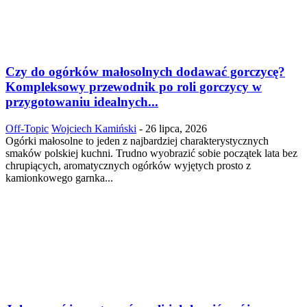
Czy do ogórków małosolnych dodawać gorczycę?
Kompleksowy przewodnik po roli gorczycy w
przygotowaniu idealnych...
Off-Topic
Wojciech Kamiński
-
26 lipca, 2026
Ogórki małosolne to jeden z najbardziej charakterystycznych
smaków polskiej kuchni. Trudno wyobrazić sobie początek lata bez
chrupiących, aromatycznych ogórków wyjętych prosto z
kamionkowego garnka...