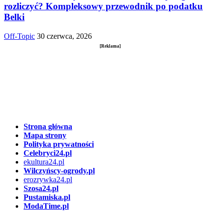
rozliczyć? Kompleksowy przewodnik po podatku
Belki
Off-Topic
30 czerwca, 2026
[Reklama]
Strona główna
Mapa strony
Polityka prywatności
Celebryci24.pl
ekultura24.pl
Wilczyńscy-ogrody.pl
erozrywka24.pl
Szosa24.pl
Pustamiska.pl
ModaTime.pl