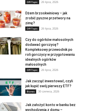
26 lipca, 2026
Off-Topic
Dżem brzoskwiniowy – jak
zrobić pyszne przetwory na
zimę?
26 lipca, 2026
Off-Topic
Czy do ogórków małosolnych
dodawać gorczycę?
Kompleksowy przewodnik po
roli gorczycy w przygotowaniu
idealnych ogórków
małosolnych
26 lipca, 2026
Off-Topic
Jak zacząć inwestować, czyli
jak kupić swój pierwszy ETF?
30 czerwca, 2026
Biznes
Jak założyć konto w banku bez
wychodzenia z domu –