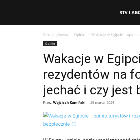
eFakty24.pl
RTV I AG
Strona główna
Opinie
Wakacje w Egipcie – opinie t
Opinie
Wakacje w Egipci
rezydentów na f
jechać i czy jest
Przez
Wojciech Kamiński
-
26 marca, 2024