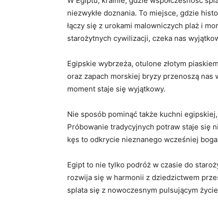
W Egiptu, krainie, gdzie współczesność spla
niezwykłe doznania. To miejsce, gdzie hist
łączy się z urokami malowniczych plaż i mo
starożytnych cywilizacji, czeka nas wyjątko
Egipskie wybrzeża, otulone złotym piaskie
oraz zapach morskiej bryzy przenoszą nas w
moment staje się wyjątkowy.
Nie sposób pominąć także kuchni egipskiej
Próbowanie tradycyjnych potraw staje się n
kęs to odkrycie nieznanego wcześniej bog
Egipt to nie tylko podróż w czasie do staroż
rozwija się w harmonii z dziedzictwem przes
splata się z nowoczesnym pulsującym życie