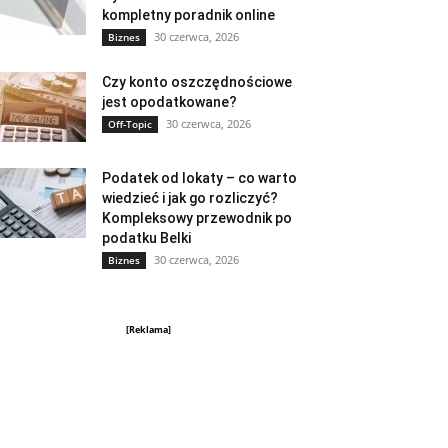
kompletny poradnik online
30 czerwca, 2026
Biznes
Czy konto oszczędnościowe
jest opodatkowane?
30 czerwca, 2026
Off-Topic
Podatek od lokaty – co warto
wiedzieć i jak go rozliczyć?
Kompleksowy przewodnik po
podatku Belki
30 czerwca, 2026
Biznes
[Reklama]