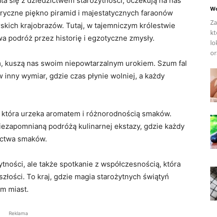
ta się z dziedzictwem starożytności, oczekują na nas
Wo
oryczne piękno piramid i majestatycznych faraonów
Za
rskich krajobrazów. Tutaj, w tajemniczym królestwie
kt
wa podróż przez historię i egzotyczne zmysły.
lo
or
m, kuszą nas swoim niepowtarzalnym urokiem. Szum fal
 inny wymiar, gdzie czas płynie wolniej, a każdy
, która urzeka aromatem i różnorodnością smaków.
iezapomnianą podróżą kulinarnej ekstazy, gdzie każdy
actwa smaków.
ytności, ale także spotkanie z współczesnością, która
złości. To kraj, gdzie magia starożytnych świątyń
m miast.
Reklama