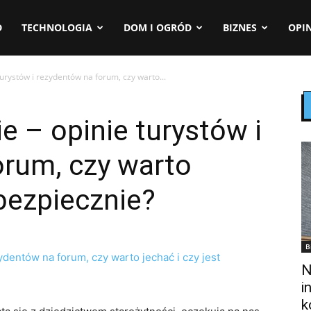
D
TECHNOLOGIA
DOM I OGRÓD
BIZNES
OPIN
urystów i rezydentów na forum, czy warto...
e – opinie turystów i
orum, czy warto
 bezpiecznie?
B
N
i
k