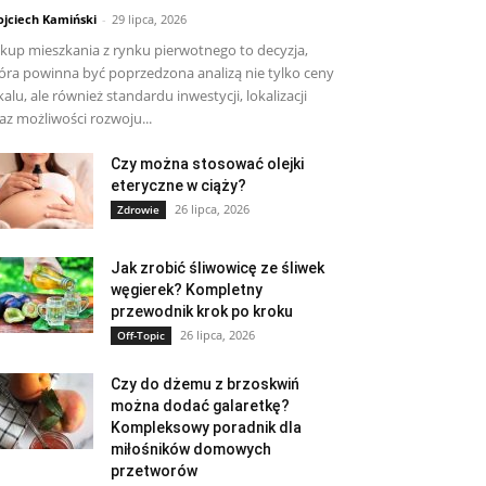
jciech Kamiński
-
29 lipca, 2026
kup mieszkania z rynku pierwotnego to decyzja,
óra powinna być poprzedzona analizą nie tylko ceny
kalu, ale również standardu inwestycji, lokalizacji
az możliwości rozwoju...
Czy można stosować olejki
eteryczne w ciąży?
26 lipca, 2026
Zdrowie
Jak zrobić śliwowicę ze śliwek
węgierek? Kompletny
przewodnik krok po kroku
26 lipca, 2026
Off-Topic
Czy do dżemu z brzoskwiń
można dodać galaretkę?
Kompleksowy poradnik dla
miłośników domowych
przetworów