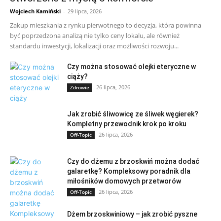
Wojciech Kamiński
-
29 lipca, 2026
Zakup mieszkania z rynku pierwotnego to decyzja, która powinna
być poprzedzona analizą nie tylko ceny lokalu, ale również
standardu inwestycji, lokalizacji oraz możliwości rozwoju...
Czy można stosować olejki eteryczne w
ciąży?
26 lipca, 2026
Zdrowie
Jak zrobić śliwowicę ze śliwek węgierek?
Kompletny przewodnik krok po kroku
26 lipca, 2026
Off-Topic
Czy do dżemu z brzoskwiń można dodać
galaretkę? Kompleksowy poradnik dla
miłośników domowych przetworów
26 lipca, 2026
Off-Topic
Dżem brzoskwiniowy – jak zrobić pyszne