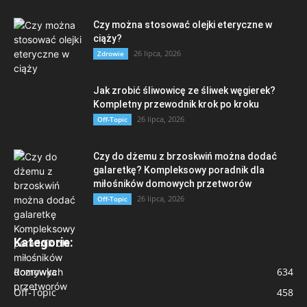
Czy można stosować olejki eteryczne w
ciąży?
26 lipca, 2026
Zdrowie
Jak zrobić śliwowicę ze śliwek węgierek?
Kompletny przewodnik krok po kroku
26 lipca, 2026
Off-Topic
Czy do dżemu z brzoskwiń można dodać
galaretkę? Kompleksowy poradnik dla
miłośników domowych przetworów
26 lipca, 2026
Off-Topic
Kategorie:
Rozrywka
634
Off-Topic
458