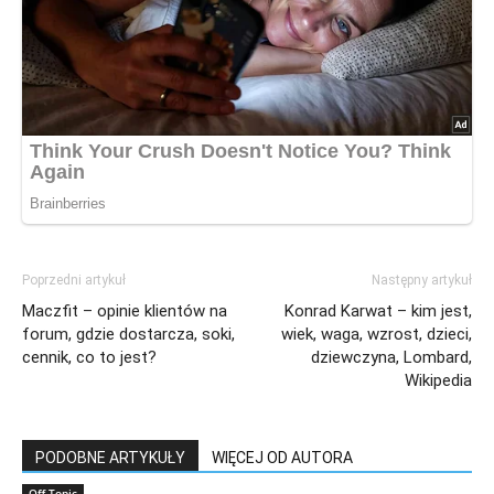
Poprzedni artykuł
Następny artykuł
Maczfit – opinie klientów na
Konrad Karwat – kim jest,
forum, gdzie dostarcza, soki,
wiek, waga, wzrost, dzieci,
cennik, co to jest?
dziewczyna, Lombard,
Wikipedia
PODOBNE ARTYKUŁY
WIĘCEJ OD AUTORA
Off-Topic