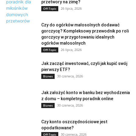
przetwory na zimę?
26 lipca, 2026
Off-Topic
Czy do ogórków małosolnych dodawać
gorczycę? Kompleksowy przewodnik po roli
gorczycy w przygotowaniu idealnych
ogórków małosolnych
26 lipca, 2026
Off-Topic
Jak zacząć inwestować, czyli jak kupić swój
pierwszy ETF?
30 czerwca, 2026
Biznes
Jak założyć konto w banku bez wychodzenia
z domu – kompletny poradnik online
30 czerwca, 2026
Biznes
Czy konto oszczędnościowe jest
opodatkowane?
30 czerwca, 2026
Off-Topic