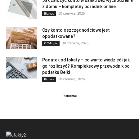
Jak założyć konto w banku bez wychodzenia
z domu – kompletny poradnik online
30 czerwca, 2026
Biznes
Czy konto oszczędnościowe jest
opodatkowane?
30 czerwca, 2026
Off-Topic
Podatek od lokaty – co warto wiedzieć i jak
go rozliczyć? Kompleksowy przewodnik po
podatku Belki
30 czerwca, 2026
Biznes
[Reklama]