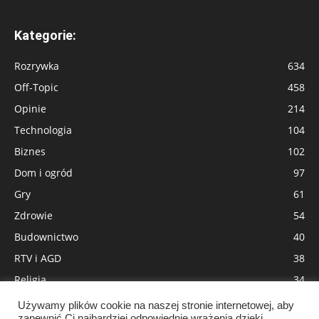
Kategorie:
Rozrywka
634
Off-Topic
458
Opinie
214
Technologia
104
Biznes
102
Dom i ogród
97
Gry
61
Zdrowie
54
Budownictwo
40
RTV i AGD
38
Religia
34
Moda
31
Używamy plików cookie na naszej stronie internetowej, aby
zapewnić Ci najbardziej odpowiednie wrażenia dzięki