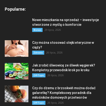
Popularne:
Nowe mieszkania na sprzedaż – inwestycje
stworzone z myślą o komforcie
29 lipca, 2026
Biznes
Czy można stosować olejki eteryczne w
ciąży?
26 lipca, 2026
Zdrowie
Jak zrobić śliwowicę ze śliwek węgierek?
Kompletny przewodnik krok po kroku
26 lipca, 2026
Off-Topic
Czy do dżemu z brzoskwiń można dodać
galaretkę? Kompleksowy poradnik dla
miłośników domowych przetworów
26 lipca, 2026
Off-Topic