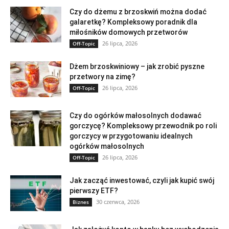
Czy do dżemu z brzoskwiń można dodać
galaretkę? Kompleksowy poradnik dla
miłośników domowych przetworów
26 lipca, 2026
Off-Topic
Dżem brzoskwiniowy – jak zrobić pyszne
przetwory na zimę?
26 lipca, 2026
Off-Topic
Czy do ogórków małosolnych dodawać
gorczycę? Kompleksowy przewodnik po roli
gorczycy w przygotowaniu idealnych
ogórków małosolnych
26 lipca, 2026
Off-Topic
Jak zacząć inwestować, czyli jak kupić swój
pierwszy ETF?
30 czerwca, 2026
Biznes