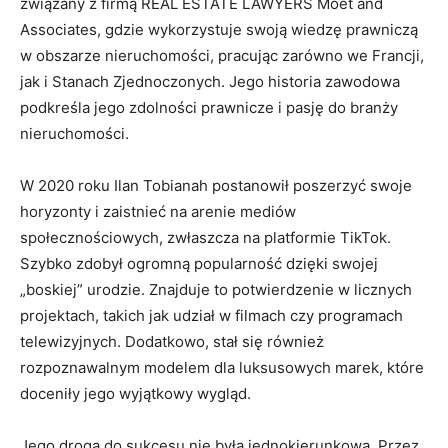
związany z firmą REAL ESTATE LAWYERS Moet and
Associates, gdzie wykorzystuje swoją wiedzę prawniczą
w obszarze nieruchomości, pracując zarówno we Francji,
jak i Stanach Zjednoczonych. Jego historia zawodowa
podkreśla jego zdolności prawnicze i pasję do branży
nieruchomości.
W 2020 roku Ilan Tobianah postanowił poszerzyć swoje
horyzonty i zaistnieć na arenie mediów
społecznościowych, zwłaszcza na platformie TikTok.
Szybko zdobył ogromną popularność dzięki swojej
„boskiej” urodzie. Znajduje to potwierdzenie w licznych
projektach, takich jak udział w filmach czy programach
telewizyjnych. Dodatkowo, stał się również
rozpoznawalnym modelem dla luksusowych marek, które
doceniły jego wyjątkowy wygląd.
Jego droga do sukcesu nie była jednokierunkowa. Przez