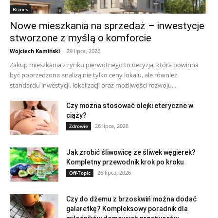
Biznes
Nowe mieszkania na sprzedaż – inwestycje
stworzone z myślą o komforcie
Wojciech Kamiński
-
29 lipca, 2026
Zakup mieszkania z rynku pierwotnego to decyzja, która powinna
być poprzedzona analizą nie tylko ceny lokalu, ale również
standardu inwestycji, lokalizacji oraz możliwości rozwoju...
Czy można stosować olejki eteryczne w
ciąży?
26 lipca, 2026
Zdrowie
Jak zrobić śliwowicę ze śliwek węgierek?
Kompletny przewodnik krok po kroku
26 lipca, 2026
Off-Topic
Czy do dżemu z brzoskwiń można dodać
galaretkę? Kompleksowy poradnik dla