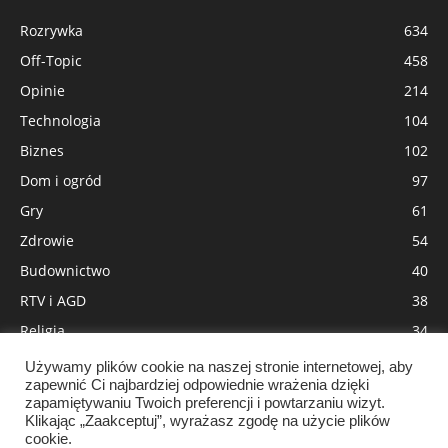
Rozrywka
634
Off-Topic
458
Opinie
214
Technologia
104
Biznes
102
Dom i ogród
97
Gry
61
Zdrowie
54
Budownictwo
40
RTV i AGD
38
Religia
34
Moda
31
Używamy plików cookie na naszej stronie internetowej, aby
zapewnić Ci najbardziej odpowiednie wrażenia dzięki
Wnętrza
29
zapamiętywaniu Twoich preferencji i powtarzaniu wizyt.
Pozycjonowanie
18
Klikając „Zaakceptuj”, wyrażasz zgodę na użycie plików
cookie.