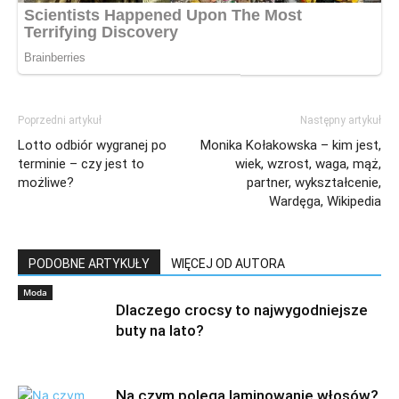
Poprzedni artykuł
Następny artykuł
Lotto odbiór wygranej po
Monika Kołakowska – kim jest,
terminie – czy jest to
wiek, wzrost, waga, mąż,
możliwe?
partner, wykształcenie,
Wardęga, Wikipedia
PODOBNE ARTYKUŁY
WIĘCEJ OD AUTORA
Moda
Dlaczego crocsy to najwygodniejsze
buty na lato?
Na czym polega laminowanie włosów?