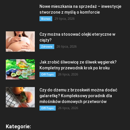
Nowe mieszkania na sprzedaż – inwestycje
stworzone z myślą o komforcie
29 lipca, 2026
Biznes
Czy można stosować olejki eteryczne w
ciąży?
26 lipca, 2026
Zdrowie
Jak zrobić śliwowicę ze śliwek węgierek?
Kompletny przewodnik krok po kroku
26 lipca, 2026
Off-Topic
Czy do dżemu z brzoskwiń można dodać
galaretkę? Kompleksowy poradnik dla
miłośników domowych przetworów
26 lipca, 2026
Off-Topic
Kategorie: