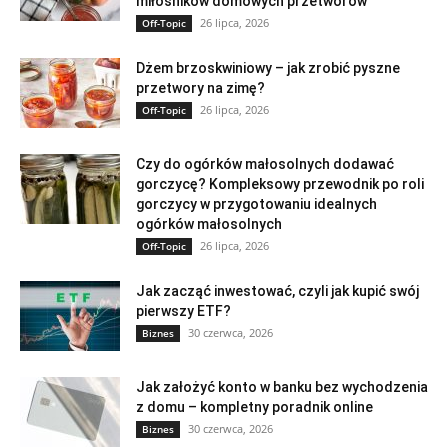
miłośników domowych przetworów
26 lipca, 2026
Off-Topic
Dżem brzoskwiniowy – jak zrobić pyszne
przetwory na zimę?
26 lipca, 2026
Off-Topic
Czy do ogórków małosolnych dodawać
gorczycę? Kompleksowy przewodnik po roli
gorczycy w przygotowaniu idealnych
ogórków małosolnych
26 lipca, 2026
Off-Topic
Jak zacząć inwestować, czyli jak kupić swój
pierwszy ETF?
30 czerwca, 2026
Biznes
Jak założyć konto w banku bez wychodzenia
z domu – kompletny poradnik online
30 czerwca, 2026
Biznes