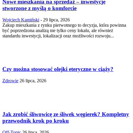
Nowe mieszkania na sprzedaż – inwestycje
stworzone z myślą o komforcie
Wojciech Kamiński
-
29 lipca, 2026
Zakup mieszkania z rynku pierwotnego to decyzja, która powinna
być poprzedzona analizą nie tylko ceny lokalu, ale również
standardu inwestycji, lokalizacji oraz możliwości rozwoju...
Czy można stosować olejki eteryczne w ciąży?
Zdrowie
26 lipca, 2026
Jak zrobić śliwowicę ze śliwek węgierek? Kompletny
przewodnik krok po kroku
Off-Topic
26 lipca, 2026