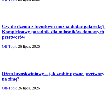
Czy do dżemu z brzoskwiń można dodać galaretkę?
Kompleksowy poradnik dla miłośników domowych
przetworów
Off-Topic
26 lipca, 2026
Dżem brzoskwiniowy – jak zrobić pyszne przetwory
na zimę?
Off-Topic
26 lipca, 2026