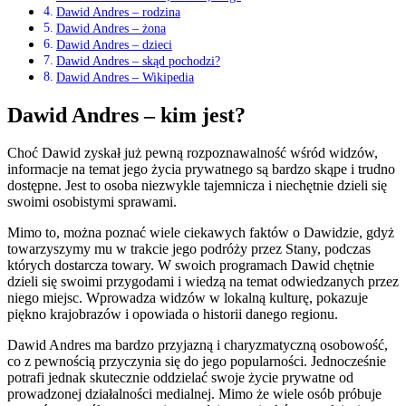
Dawid Andres – rodzina
Dawid Andres – żona
Dawid Andres – dzieci
Dawid Andres – skąd pochodzi?
Dawid Andres – Wikipedia
Dawid Andres – kim jest?
Choć Dawid zyskał już pewną rozpoznawalność wśród widzów,
informacje na temat jego życia prywatnego są bardzo skąpe i trudno
dostępne. Jest to osoba niezwykle tajemnicza i niechętnie dzieli się
swoimi osobistymi sprawami.
Mimo to, można poznać wiele ciekawych faktów o Dawidzie, gdyż
towarzyszymy mu w trakcie jego podróży przez Stany, podczas
których dostarcza towary. W swoich programach Dawid chętnie
dzieli się swoimi przygodami i wiedzą na temat odwiedzanych przez
niego miejsc. Wprowadza widzów w lokalną kulturę, pokazuje
piękno krajobrazów i opowiada o historii danego regionu.
Dawid Andres ma bardzo przyjazną i charyzmatyczną osobowość,
co z pewnością przyczynia się do jego popularności. Jednocześnie
potrafi jednak skutecznie oddzielać swoje życie prywatne od
prowadzonej działalności medialnej. Mimo że wiele osób próbuje