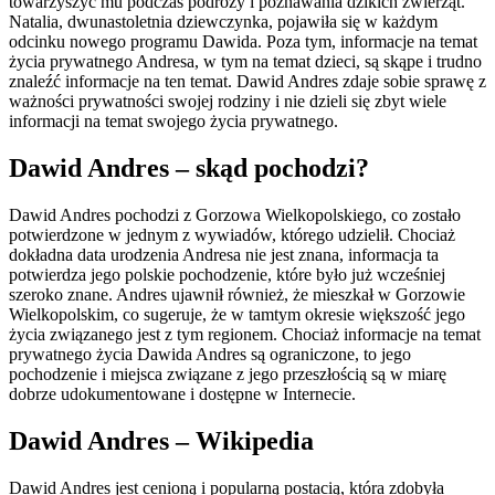
towarzyszyć mu podczas podróży i poznawania dzikich zwierząt.
Natalia, dwunastoletnia dziewczynka, pojawiła się w każdym
odcinku nowego programu Dawida. Poza tym, informacje na temat
życia prywatnego Andresa, w tym na temat dzieci, są skąpe i trudno
znaleźć informacje na ten temat. Dawid Andres zdaje sobie sprawę z
ważności prywatności swojej rodziny i nie dzieli się zbyt wiele
informacji na temat swojego życia prywatnego.
Dawid Andres – skąd pochodzi?
Dawid Andres pochodzi z Gorzowa Wielkopolskiego, co zostało
potwierdzone w jednym z wywiadów, którego udzielił. Chociaż
dokładna data urodzenia Andresa nie jest znana, informacja ta
potwierdza jego polskie pochodzenie, które było już wcześniej
szeroko znane. Andres ujawnił również, że mieszkał w Gorzowie
Wielkopolskim, co sugeruje, że w tamtym okresie większość jego
życia związanego jest z tym regionem. Chociaż informacje na temat
prywatnego życia Dawida Andres są ograniczone, to jego
pochodzenie i miejsca związane z jego przeszłością są w miarę
dobrze udokumentowane i dostępne w Internecie.
Dawid Andres – Wikipedia
Dawid Andres jest cenioną i popularną postacią, która zdobyła