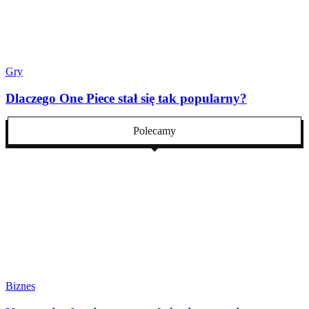
Gry
Dlaczego One Piece stał się tak popularny?
Polecamy
Biznes