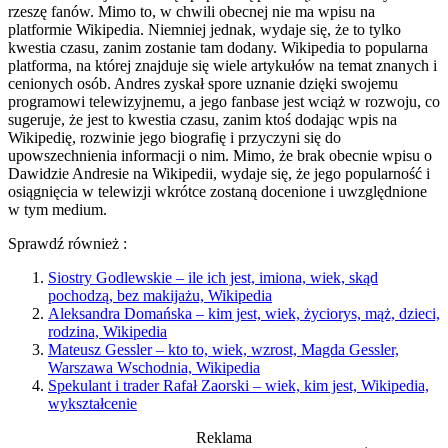
rzeszę fanów. Mimo to, w chwili obecnej nie ma wpisu na
platformie Wikipedia. Niemniej jednak, wydaje się, że to tylko
kwestia czasu, zanim zostanie tam dodany. Wikipedia to popularna
platforma, na której znajduje się wiele artykułów na temat znanych i
cenionych osób. Andres zyskał spore uznanie dzięki swojemu
programowi telewizyjnemu, a jego fanbase jest wciąż w rozwoju, co
sugeruje, że jest to kwestia czasu, zanim ktoś dodając wpis na
Wikipedię, rozwinie jego biografię i przyczyni się do
upowszechnienia informacji o nim. Mimo, że brak obecnie wpisu o
Dawidzie Andresie na Wikipedii, wydaje się, że jego popularność i
osiągnięcia w telewizji wkrótce zostaną docenione i uwzględnione
w tym medium.
Sprawdź również :
Siostry Godlewskie – ile ich jest, imiona, wiek, skąd
pochodzą, bez makijażu, Wikipedia
Aleksandra Domańska – kim jest, wiek, życiorys, mąż, dzieci,
rodzina, Wikipedia
Mateusz Gessler – kto to, wiek, wzrost, Magda Gessler,
Warszawa Wschodnia, Wikipedia
Spekulant i trader Rafał Zaorski – wiek, kim jest, Wikipedia,
wykształcenie
Reklama