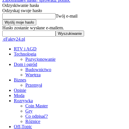
Zapomniałeś hasła? sprowadź pomoc
Odzyskiwanie hasła
Odzyskaj swoje hasło
Twój e-mail
Hasło zostanie wysłane e-mailem.
eFakty24.pl
RTV i AGD
Technologia
Pozycjonowanie
Dom i ogród
Budownictwo
Wnętrza
Biznes
Przemysł
Opinie
Moda
Rozrywka
Coin Master
Gry
Co odpisać?
Różnice
Off-Topic