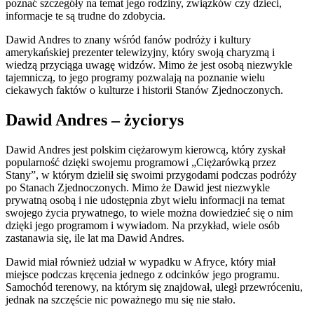
poznać szczegóły na temat jego rodziny, związków czy dzieci,
informacje te są trudne do zdobycia.
Dawid Andres to znany wśród fanów podróży i kultury
amerykańskiej prezenter telewizyjny, który swoją charyzmą i
wiedzą przyciąga uwagę widzów. Mimo że jest osobą niezwykle
tajemniczą, to jego programy pozwalają na poznanie wielu
ciekawych faktów o kulturze i historii Stanów Zjednoczonych.
Dawid Andres – życiorys
Dawid Andres jest polskim ciężarowym kierowcą, który zyskał
popularność dzięki swojemu programowi „Ciężarówką przez
Stany”, w którym dzielił się swoimi przygodami podczas podróży
po Stanach Zjednoczonych. Mimo że Dawid jest niezwykle
prywatną osobą i nie udostępnia zbyt wielu informacji na temat
swojego życia prywatnego, to wiele można dowiedzieć się o nim
dzięki jego programom i wywiadom. Na przykład, wiele osób
zastanawia się, ile lat ma Dawid Andres.
Dawid miał również udział w wypadku w Afryce, który miał
miejsce podczas kręcenia jednego z odcinków jego programu.
Samochód terenowy, na którym się znajdował, uległ przewróceniu,
jednak na szczęście nic poważnego mu się nie stało.