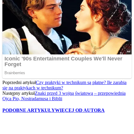
Poprzedni artykuł
Czy praktyki w technikum są płatne? Ile zarabia
się na praktykach w technikum?
Następny artykuł
Znaki przed 3 wojną światową – przepowiednia
Ojca Pio, Nostradamusa i Biblii
PODOBNE ARTYKUŁY
WIĘCEJ OD AUTORA