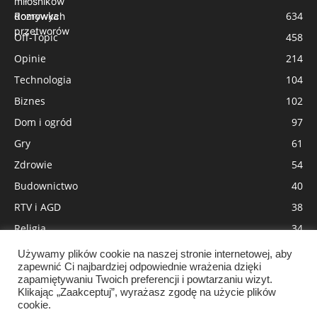
Rozrywka
634
Off-Topic
458
Opinie
214
Technologia
104
Biznes
102
Dom i ogród
97
Gry
61
Zdrowie
54
Budownictwo
40
RTV i AGD
38
Religia
34
Moda
31
Używamy plików cookie na naszej stronie internetowej, aby
zapewnić Ci najbardziej odpowiednie wrażenia dzięki
Wnętrza
29
zapamiętywaniu Twoich preferencji i powtarzaniu wizyt.
Pozycjonowanie
18
Klikając „Zaakceptuj”, wyrażasz zgodę na użycie plików
cookie.