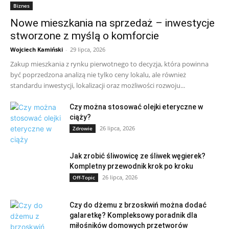
Biznes
Nowe mieszkania na sprzedaż – inwestycje
stworzone z myślą o komforcie
Wojciech Kamiński
-
29 lipca, 2026
Zakup mieszkania z rynku pierwotnego to decyzja, która powinna
być poprzedzona analizą nie tylko ceny lokalu, ale również
standardu inwestycji, lokalizacji oraz możliwości rozwoju...
Czy można stosować olejki eteryczne w
ciąży?
26 lipca, 2026
Zdrowie
Jak zrobić śliwowicę ze śliwek węgierek?
Kompletny przewodnik krok po kroku
26 lipca, 2026
Off-Topic
Czy do dżemu z brzoskwiń można dodać
galaretkę? Kompleksowy poradnik dla
miłośników domowych przetworów