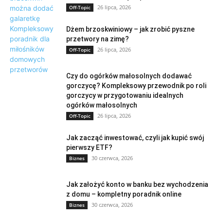
26 lipca, 2026
Off-Topic
Dżem brzoskwiniowy – jak zrobić pyszne
przetwory na zimę?
26 lipca, 2026
Off-Topic
Czy do ogórków małosolnych dodawać
gorczycę? Kompleksowy przewodnik po roli
gorczycy w przygotowaniu idealnych
ogórków małosolnych
26 lipca, 2026
Off-Topic
Jak zacząć inwestować, czyli jak kupić swój
pierwszy ETF?
30 czerwca, 2026
Biznes
Jak założyć konto w banku bez wychodzenia
z domu – kompletny poradnik online
30 czerwca, 2026
Biznes