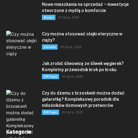
Nowe mieszkania na sprzedaż – inwestycje
stworzone z myślą o komforcie
29 lipca, 2026
Biznes
Czy można stosować olejki eteryczne w
ciąży?
26 lipca, 2026
Zdrowie
Jak zrobić śliwowicę ze śliwek węgierek?
Kompletny przewodnik krok po kroku
26 lipca, 2026
Off-Topic
Czy do dżemu z brzoskwiń można dodać
galaretkę? Kompleksowy poradnik dla
miłośników domowych przetworów
26 lipca, 2026
Off-Topic
Kategorie: