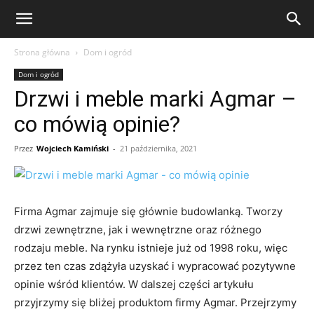
eFakty24.pl
Strona główna
Dom i ogród
Dom i ogród
Drzwi i meble marki Agmar –
co mówią opinie?
Przez
Wojciech Kamiński
-
21 października, 2021
Firma Agmar zajmuje się głównie budowlanką. Tworzy
drzwi zewnętrzne, jak i wewnętrzne oraz różnego
rodzaju meble. Na rynku istnieje już od 1998 roku, więc
przez ten czas zdążyła uzyskać i wypracować pozytywne
opinie wśród klientów. W dalszej części artykułu
przyjrzymy się bliżej produktom firmy Agmar. Przejrzymy