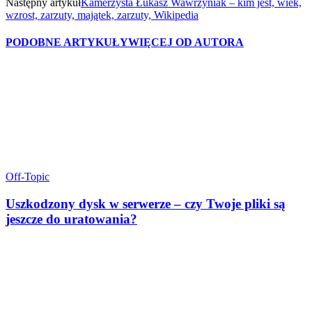
Następny artykuł
Kamerzysta Łukasz Wawrzyniak – kim jest, wiek,
wzrost, zarzuty, majątek, zarzuty, Wikipedia
PODOBNE ARTYKUŁY
WIĘCEJ OD AUTORA
Off-Topic
Uszkodzony dysk w serwerze – czy Twoje pliki są
jeszcze do uratowania?