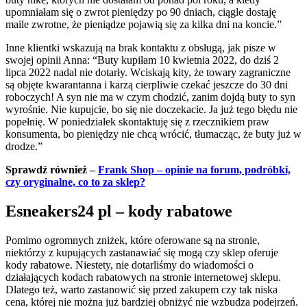
upomniałam się o zwrot pieniędzy po 90 dniach, ciągle dostaję
maile zwrotne, że pieniądze pojawią się za kilka dni na koncie.”
Inne klientki wskazują na brak kontaktu z obsługą, jak pisze w
swojej opinii Anna: “Buty kupiłam 10 kwietnia 2022, do dziś 2
lipca 2022 nadal nie dotarły. Wciskają kity, że towary zagraniczne
są objęte kwarantanna i karzą cierpliwie czekać jeszcze do 30 dni
roboczych! A syn nie ma w czym chodzić, zanim dojdą buty to syn
wyrośnie. Nie kupujcie, bo się nie doczekacie. Ja już tego błędu nie
popełnię. W poniedziałek skontaktuję się z rzecznikiem praw
konsumenta, bo pieniędzy nie chcą wrócić, tłumacząc, że buty już w
drodze.”
Sprawdź również –
Frank Shop – opinie na forum, podróbki,
czy oryginalne, co to za sklep?
Esneakers24 pl – kody rabatowe
Pomimo ogromnych zniżek, które oferowane są na stronie,
niektórzy z kupujących zastanawiać się mogą czy sklep oferuje
kody rabatowe. Niestety, nie dotarliśmy do wiadomości o
działających kodach rabatowych na stronie internetowej sklepu.
Dlatego też, warto zastanowić się przed zakupem czy tak niska
cena, której nie można już bardziej obniżyć nie wzbudza podejrzeń.