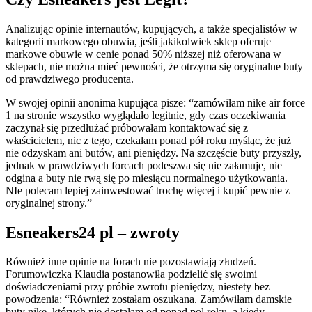
Analizując opinie internautów, kupujących, a także specjalistów w
kategorii markowego obuwia, jeśli jakikolwiek sklep oferuje
markowe obuwie w cenie ponad 50% niższej niż oferowana w
sklepach, nie można mieć pewności, że otrzyma się oryginalne buty
od prawdziwego producenta.
W swojej opinii anonima kupująca pisze: “zamówiłam nike air force
1 na stronie wszystko wyglądało legitnie, gdy czas oczekiwania
zaczynał się przedłużać próbowałam kontaktować się z
właścicielem, nic z tego, czekałam ponad pół roku myśląc, że już
nie odzyskam ani butów, ani pieniędzy. Na szczęście buty przyszły,
jednak w prawdziwych forcach podeszwa się nie załamuje, nie
odgina a buty nie rwą się po miesiącu normalnego użytkowania.
NIe polecam lepiej zainwestować trochę więcej i kupić pewnie z
oryginalnej strony.”
Esneakers24 pl – zwroty
Również inne opinie na forach nie pozostawiają złudzeń.
Forumowiczka Klaudia postanowiła podzielić się swoimi
doświadczeniami przy próbie zwrotu pieniędzy, niestety bez
powodzenia: “Również zostałam oszukana. Zamówiłam damskie
buty nike, których nie dostałam od ponad pol roku, a kiedy