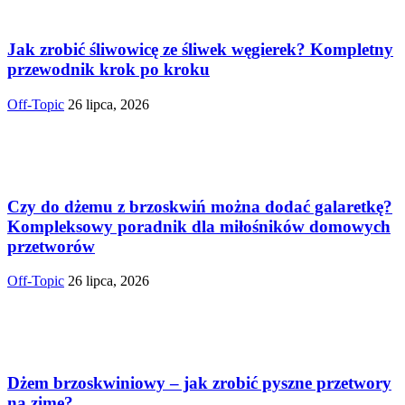
Jak zrobić śliwowicę ze śliwek węgierek? Kompletny
przewodnik krok po kroku
Off-Topic
26 lipca, 2026
Czy do dżemu z brzoskwiń można dodać galaretkę?
Kompleksowy poradnik dla miłośników domowych
przetworów
Off-Topic
26 lipca, 2026
Dżem brzoskwiniowy – jak zrobić pyszne przetwory
na zimę?