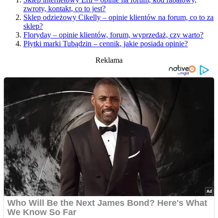
zwroty, kontakt, co to jest?
Sklep odzieżowy Cikelly – opinie klientów na forum, co to za
sklep?
Floryday – opinie klientów, forum, wyprzedaż, czy warto?
Płytki marki Tubądzin – cennik, jakie posiada opinie?
Reklama