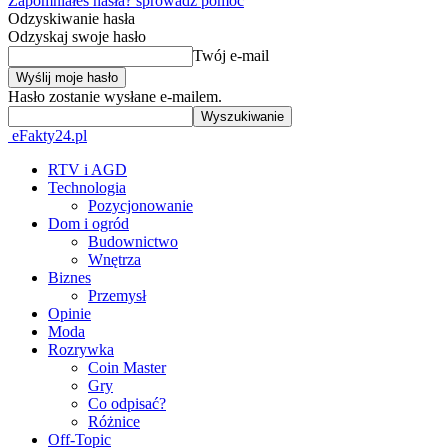
Zapomniałeś hasła? sprowadź pomoc
Odzyskiwanie hasła
Odzyskaj swoje hasło
Twój e-mail
Hasło zostanie wysłane e-mailem.
eFakty24.pl
RTV i AGD
Technologia
Pozycjonowanie
Dom i ogród
Budownictwo
Wnętrza
Biznes
Przemysł
Opinie
Moda
Rozrywka
Coin Master
Gry
Co odpisać?
Różnice
Off-Topic