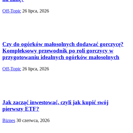
Off-Topic
26 lipca, 2026
Czy do ogórków małosolnych dodawać gorczycę?
Kompleksowy przewodnik po roli gorczycy w
przygotowaniu idealnych ogórków małosolnych
Off-Topic
26 lipca, 2026
Jak zacząć inwestować, czyli jak kupić swój
pierwszy ETF?
Biznes
30 czerwca, 2026