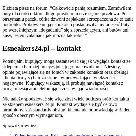
Elżbieta pisze na forum: “Całkowicie panią rozumiem. Zamówiłam
buty dla córki o które długo prosiła mimo że się nie przelewa. Po
otrzymaniu paczki córka dzwoni zapłakana i zrozpaczona że to tanie
podróbki. Próbowałam ją uspokoić i postanowiłyśmy odesłać buty
po wcześniejszym „dogadaniu” się z sprzedającym, ani butów ani
kasy, jestem załamana jak można tak robić.”
Esneakers24.pl – kontakt
Potencjalni kupujący mogą zastanawiać się jak wygląda kontakt ze
sklepem, a bardziej precyzyjnie, jego pracownikami. Niestety,
opinie pojawiające się na forach w zakresie kontaktu oraz obsługi
klienta firmy są bardzo słabe i w przeważającej większości
negatywne. Kupujący wskazują, iż próbują nawiązać kontakt z
firmą, miesiącami telefonując i zostawiając wiadomości.
Nie należy spodziewać się więc zbyt wiele podczas prób kontaktu
ze sklepem esneakers 24.pl. Kontakt wydaje się być celowo
utrudniony, zaś standardy obsługi klienta nie odpowiadają w żaden
sposób obecnym wymaganiom.
Sprawdź również :
Sklep internetowy Erli – opinie na forum, kod rabatowy,