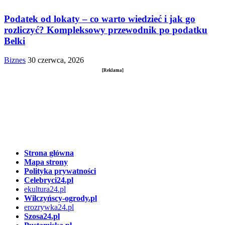
Podatek od lokaty – co warto wiedzieć i jak go
rozliczyć? Kompleksowy przewodnik po podatku
Belki
Biznes
30 czerwca, 2026
[Reklama]
Strona główna
Mapa strony
Polityka prywatności
Celebryci24.pl
ekultura24.pl
Wilczyńscy-ogrody.pl
erozrywka24.pl
Szosa24.pl