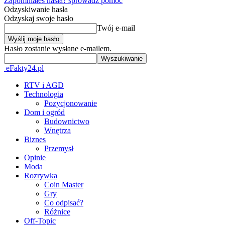
Zapomniałeś hasła? sprowadź pomoc
Odzyskiwanie hasła
Odzyskaj swoje hasło
Twój e-mail
Hasło zostanie wysłane e-mailem.
eFakty24.pl
RTV i AGD
Technologia
Pozycjonowanie
Dom i ogród
Budownictwo
Wnętrza
Biznes
Przemysł
Opinie
Moda
Rozrywka
Coin Master
Gry
Co odpisać?
Różnice
Off-Topic