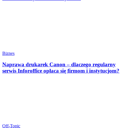
Biznes
Naprawa drukarek Canon – dlaczego regularny
serwis Inforoffice opłaca się firmom i instytucjom?
Off-Topic