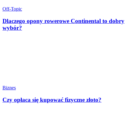
Off-Topic
Dlaczego opony rowerowe Continental to dobry
wybór?
Biznes
Czy opłaca się kupować fizyczne złoto?