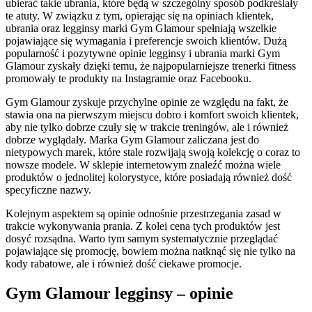
ubierać takie ubrania, które będą w szczególny sposób podkreślały
te atuty. W związku z tym, opierając się na opiniach klientek,
ubrania oraz legginsy marki Gym Glamour spełniają wszelkie
pojawiające się wymagania i preferencje swoich klientów. Dużą
popularność i pozytywne opinie legginsy i ubrania marki Gym
Glamour zyskały dzięki temu, że najpopularniejsze trenerki fitness
promowały te produkty na Instagramie oraz Facebooku.
Gym Glamour zyskuje przychylne opinie ze względu na fakt, że
stawia ona na pierwszym miejscu dobro i komfort swoich klientek,
aby nie tylko dobrze czuły się w trakcie treningów, ale i również
dobrze wyglądały. Marka Gym Glamour zaliczana jest do
nietypowych marek, które stale rozwijają swoją kolekcję o coraz to
nowsze modele. W sklepie internetowym znaleźć można wiele
produktów o jednolitej kolorystyce, które posiadają również dość
specyficzne nazwy.
Kolejnym aspektem są opinie odnośnie przestrzegania zasad w
trakcie wykonywania prania. Z kolei cena tych produktów jest
dosyć rozsądna. Warto tym samym systematycznie przeglądać
pojawiające się promocję, bowiem można natknąć się nie tylko na
kody rabatowe, ale i również dość ciekawe promocje.
Gym Glamour legginsy – opinie