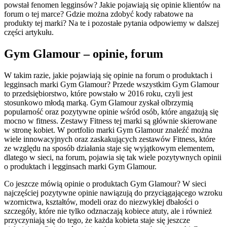
powstał fenomen legginsów? Jakie pojawiają się opinie klientów na
forum o tej marce? Gdzie można zdobyć kody rabatowe na
produkty tej marki? Na te i pozostałe pytania odpowiemy w dalszej
części artykułu.
Gym Glamour – opinie, forum
W takim razie, jakie pojawiają się opinie na forum o produktach i
legginsach marki Gym Glamour? Przede wszystkim Gym Glamour
to przedsiębiorstwo, które powstało w 2016 roku, czyli jest
stosunkowo młodą marką. Gym Glamour zyskał olbrzymią
popularność oraz pozytywne opinie wśród osób, które angażują się
mocno w fitness. Zestawy Fitness tej marki są głównie skierowane
w stronę kobiet. W portfolio marki Gym Glamour znaleźć można
wiele innowacyjnych oraz zaskakujących zestawów Fitness, które
ze względu na sposób działania staje się wyjątkowym elementem,
dlatego w sieci, na forum, pojawia się tak wiele pozytywnych opinii
o produktach i legginsach marki Gym Glamour.
Co jeszcze mówią opinie o produktach Gym Glamour? W sieci
najczęściej pozytywne opinie nawiązują do przyciągającego wzroku
wzornictwa, kształtów, modeli oraz do niezwykłej dbałości o
szczegóły, które nie tylko odznaczają kobiece atuty, ale i również
przyczyniają się do tego, że każda kobieta staje się jeszcze