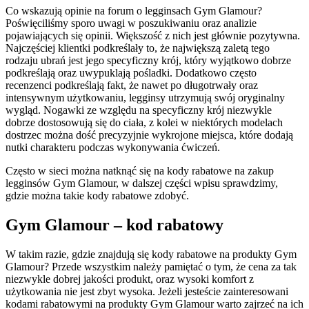
Co wskazują opinie na forum o legginsach Gym Glamour?
Poświęciliśmy sporo uwagi w poszukiwaniu oraz analizie
pojawiających się opinii. Większość z nich jest głównie pozytywna.
Najczęściej klientki podkreślały to, że największą zaletą tego
rodzaju ubrań jest jego specyficzny krój, który wyjątkowo dobrze
podkreślają oraz uwypuklają pośladki. Dodatkowo często
recenzenci podkreślają fakt, że nawet po długotrwały oraz
intensywnym użytkowaniu, legginsy utrzymują swój oryginalny
wygląd. Nogawki ze względu na specyficzny krój niezwykle
dobrze dostosowują się do ciała, z kolei w niektórych modelach
dostrzec można dość precyzyjnie wykrojone miejsca, które dodają
nutki charakteru podczas wykonywania ćwiczeń.
Często w sieci można natknąć się na kody rabatowe na zakup
legginsów Gym Glamour, w dalszej części wpisu sprawdzimy,
gdzie można takie kody rabatowe zdobyć.
Gym Glamour – kod rabatowy
W takim razie, gdzie znajdują się kody rabatowe na produkty Gym
Glamour? Przede wszystkim należy pamiętać o tym, że cena za tak
niezwykle dobrej jakości produkt, oraz wysoki komfort z
użytkowania nie jest zbyt wysoka. Jeżeli jesteście zainteresowani
kodami rabatowymi na produkty Gym Glamour warto zajrzeć na ich