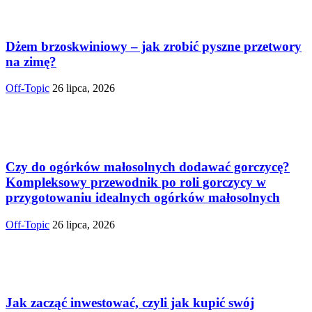
Dżem brzoskwiniowy – jak zrobić pyszne przetwory
na zimę?
Off-Topic
26 lipca, 2026
Czy do ogórków małosolnych dodawać gorczycę?
Kompleksowy przewodnik po roli gorczycy w
przygotowaniu idealnych ogórków małosolnych
Off-Topic
26 lipca, 2026
Jak zacząć inwestować, czyli jak kupić swój