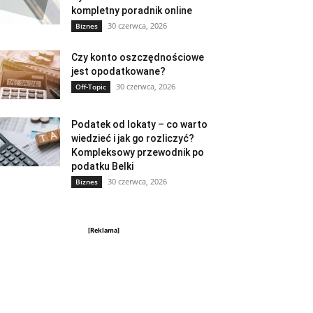
kompletny poradnik online
30 czerwca, 2026
Biznes
Czy konto oszczędnościowe
jest opodatkowane?
30 czerwca, 2026
Off-Topic
Podatek od lokaty – co warto
wiedzieć i jak go rozliczyć?
Kompleksowy przewodnik po
podatku Belki
30 czerwca, 2026
Biznes
[Reklama]