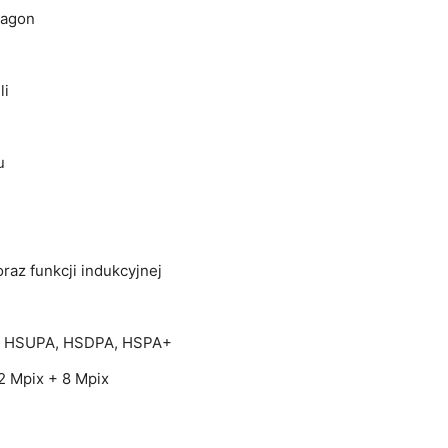
ragon
li
u
az funkcji indukcyjnej
RS, HSUPA, HSDPA, HSPA+
12 Mpix + 8 Mpix