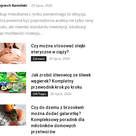
jciech Kamiński
-
29 lipca, 2026
kup mieszkania z rynku pierwotnego to decyzja,
óra powinna być poprzedzona analizą nie tylko ceny
kalu, ale również standardu inwestycji, lokalizacji
az możliwości rozwoju...
Czy można stosować olejki
eteryczne w ciąży?
26 lipca, 2026
Zdrowie
Jak zrobić śliwowicę ze śliwek
węgierek? Kompletny
przewodnik krok po kroku
26 lipca, 2026
Off-Topic
Czy do dżemu z brzoskwiń
można dodać galaretkę?
Kompleksowy poradnik dla
miłośników domowych
przetworów