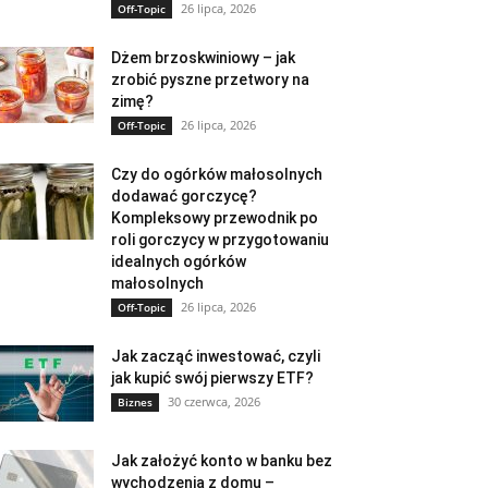
26 lipca, 2026
Off-Topic
Dżem brzoskwiniowy – jak
zrobić pyszne przetwory na
zimę?
26 lipca, 2026
Off-Topic
Czy do ogórków małosolnych
dodawać gorczycę?
Kompleksowy przewodnik po
roli gorczycy w przygotowaniu
idealnych ogórków
małosolnych
26 lipca, 2026
Off-Topic
Jak zacząć inwestować, czyli
jak kupić swój pierwszy ETF?
30 czerwca, 2026
Biznes
Jak założyć konto w banku bez
wychodzenia z domu –