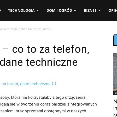
D
TECHNOLOGIA
DOM I OGRÓD
BIZNES
OPIN
 za telefon, opinie na forum, dane...
 co to za telefon,
 dane techniczne
B
oby, która nie korzystałaby z tego urządzenia.
N
gają się w tworzeniu coraz bardziej zintegrowanych
i
zeniami oraz sprzętami dostępnymi w naszych
k