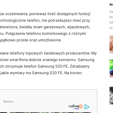
Wo
Za
ze oczekiwania, ponieważ ilość dostępnych funkcji
kt
echnologicznie telefon, nie potrzebujesz mieć przy
lo
 telewizora, światła, bram garażowych, wjazdowych,
or
mu. Połączenie telefonu komórkowego z różnymi
wyjątkowo proste oraz umożliwione.
awane telefony topowych światowych producentów. My
delowi smartfona dobrze znanego koncernu. Samsung
forach otrzymuje telefon Samsung S20 FE. Zdradzamy
 jakie wymiary ma Samsung S20 FE. Na koniec
Reklama