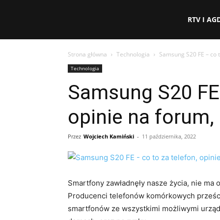
eFakty24.pl
RTV I AG
Strona główna
Technologia
Samsung S20 FE – co to
Technologia
Samsung S20 FE –
opinie na forum,
Przez
Wojciech Kamiński
-
11 października, 2022
Smartfony zawładnęły nasze życia, nie ma os
Producenci telefonów komórkowych prześci
smartfonów ze wszystkimi możliwymi urząd