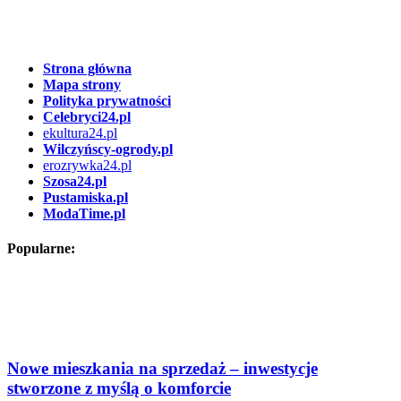
Strona główna
Mapa strony
Polityka prywatności
Celebryci24.pl
ekultura24.pl
Wilczyńscy-ogrody.pl
erozrywka24.pl
Szosa24.pl
Pustamiska.pl
ModaTime.pl
Popularne:
Nowe mieszkania na sprzedaż – inwestycje
stworzone z myślą o komforcie