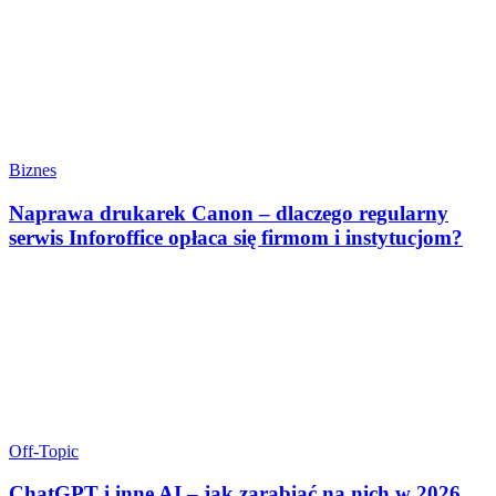
Biznes
Naprawa drukarek Canon – dlaczego regularny
serwis Inforoffice opłaca się firmom i instytucjom?
Off-Topic
ChatGPT i inne AI – jak zarabiać na nich w 2026