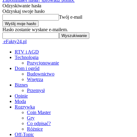
Zapomniałeś hasła? sprowadź pomoc
Odzyskiwanie hasła
Odzyskaj swoje hasło
Twój e-mail
Hasło zostanie wysłane e-mailem.
eFakty24.pl
RTV i AGD
Technologia
Pozycjonowanie
Dom i ogród
Budownictwo
Wnętrza
Biznes
Przemysł
Opinie
Moda
Rozrywka
Coin Master
Gry
Co odpisać?
Różnice
Off-Topic