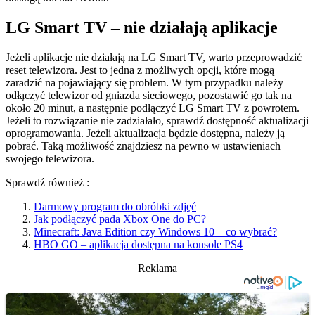
LG Smart TV – nie działają aplikacje
Jeżeli aplikacje nie działają na LG Smart TV, warto przeprowadzić
reset telewizora. Jest to jedna z możliwych opcji, które mogą
zaradzić na pojawiający się problem. W tym przypadku należy
odłączyć telewizor od gniazda sieciowego, pozostawić go tak na
około 20 minut, a następnie podłączyć LG Smart TV z powrotem.
Jeżeli to rozwiązanie nie zadziałało, sprawdź dostępność aktualizacji
oprogramowania. Jeżeli aktualizacja będzie dostępna, należy ją
pobrać. Taką możliwość znajdziesz na pewno w ustawieniach
swojego telewizora.
Sprawdź również :
Darmowy program do obróbki zdjęć
Jak podłączyć pada Xbox One do PC?
Minecraft: Java Edition czy Windows 10 – co wybrać?
HBO GO – aplikacja dostępna na konsole PS4
Reklama