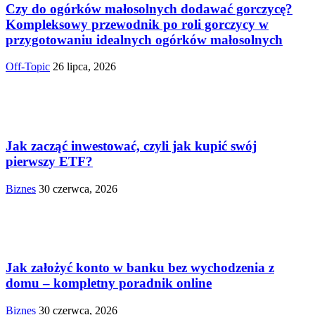
Czy do ogórków małosolnych dodawać gorczycę?
Kompleksowy przewodnik po roli gorczycy w
przygotowaniu idealnych ogórków małosolnych
Off-Topic
26 lipca, 2026
Jak zacząć inwestować, czyli jak kupić swój
pierwszy ETF?
Biznes
30 czerwca, 2026
Jak założyć konto w banku bez wychodzenia z
domu – kompletny poradnik online
Biznes
30 czerwca, 2026