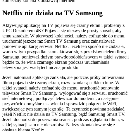
konieczny kontakt z dostawcą Internetu.
Netflix nie działa na TV Samsung
Aktywując aplikację na TV pojawia się czarny ekran i problemy z
UPC Dekoderem 4K? Pojawia się niezwykle prosty sposób, aby
temu zaradzić. W pierwszej kolejności, należy cofnąć się do menu,
uruchomić jeszcze raz Smart TV Samsung oraz zainstalować
ponownie aplikację serwisu Netflix. Jeżeli ten sposób nie zadziała,
warto w tym przypadku skontaktować się z przedstawicielem firmy
Samsung, ponieważ dużym prawdopodobieństwem w takiej sytuacji
będzie to, że wina czarnego ekranu podczas uruchamiania
telewizora jest wadą techniczną produktu.
Jeżeli natomiast aplikacja zadziała, ale podczas próby odtwarzania
filmu pojawia się czarny ekran, rozwiązania są całkiem inne. W
takiej sytuacji należy cofnąć się do menu, uruchomić ponownie
telewizor Smart Tv Samsung, wylogować się z serwisu, uruchomić
sieć internetową , podłączyć telewizor do modemu, a następnie
przywrócić domyślne ustawienia i sprawdzić połączenie WiFi,
zwiększając tym samym jego siłę. Ta czynność powinna zadziałać,
jeżeli Netflix nie działa na TV Samsung, bądź Samsung Smart TV.
Jeżeli dochodzi do przerwania seansu, podczas oglądania filmu, w
takiej sytuacji sam nic nie zrobisz. Należy skontaktować się z
obsługą klienta Netflix.