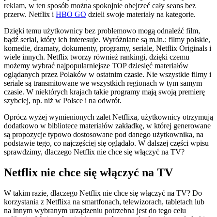
reklam, w ten sposób można spokojnie obejrzeć cały seans bez
przerw. Netflix i
HBO GO
dzieli swoje materiały na kategorie.
Dzięki temu użytkownicy bez problemowo mogą odnaleźć film,
bądź serial, który ich interesuje. Wyróżniane są m.in.: filmy polskie,
komedie, dramaty, dokumenty, programy, seriale, Netflix Originals i
wiele innych. Netflix tworzy również rankingi, dzięki czemu
możemy wybrać najpopularniejsze TOP dziesięć materiałów
oglądanych przez Polaków w ostatnim czasie. Nie wszystkie filmy i
seriale są transmitowane we wszystkich regionach w tym samym
czasie. W niektórych krajach takie programy mają swoją premierę
szybciej, np. niż w Polsce i na odwrót.
Oprócz wyżej wymienionych zalet Netflixa, użytkownicy otrzymują
dodatkowo w bibliotece materiałów zakładkę, w której generowane
są propozycje typowo dostosowane pod danego użytkownika, na
podstawie tego, co najczęściej się oglądało. W dalszej części wpisu
sprawdzimy, dlaczego Netflix nie chce się włączyć na TV?
Netflix nie chce się włączyć na TV
W takim razie, dlaczego Netflix nie chce się włączyć na TV? Do
korzystania z Netflixa na smartfonach, telewizorach, tabletach lub
na innym wybranym urządzeniu potrzebna jest do tego celu