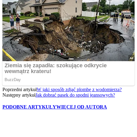
Poprzedni artykuł
W jaki sposób zdjąć plombę z wodomierza?
Następny artykuł
Jak dobrać pasek do spodni jeansowych?
PODOBNE ARTYKUŁY
WIĘCEJ OD AUTORA