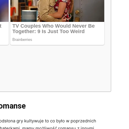
romanse
odsłona gry kultywuje to co było w poprzednich
ohaterkami, mamy możliwość romansu z innymi