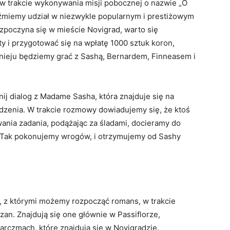
w trakcie wykonywania misji pobocznej o nazwie „O
źmiemy udział w niezwykle popularnym i prestiżowym
rozpoczyna się w mieście Novigrad, warto się
y i przygotować się na wpłatę 1000 sztuk koron,
rnieju będziemy grać z Sashą, Bernardem, Finneasem i
nij dialog z Madame Sasha, która znajduje się na
dzenia. W trakcie rozmowy dowiadujemy się, że ktoś
ania zadania, podążając za śladami, docieramy do
. Tak pokonujemy wrogów, i otrzymujemy od Sashy
, z którymi możemy rozpocząć romans, w trakcie
an. Znajdują się one głównie w Passiflorze,
arczmach, które znajdują się w Novigradzie.