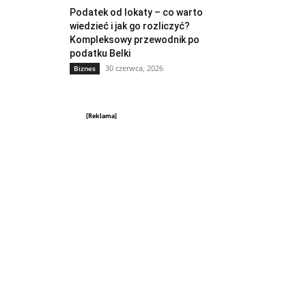
Podatek od lokaty – co warto
wiedzieć i jak go rozliczyć?
Kompleksowy przewodnik po
podatku Belki
30 czerwca, 2026
Biznes
[Reklama]