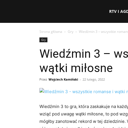
eFakty24.pl
RTV I AG
Strona główna
Gry
Wiedźmin 3 – wszystkie romans
Gry
Wiedźmin 3 – ws
wątki miłosne
Przez
Wojciech Kamiński
-
22 lutego, 2022
Wiedźmin 3 to gra, która zaskakuje na każd
wziąć pod uwagę wątki miłosne, to pod wzglę
mógłby zanotować rekord w tej dziedzinie.