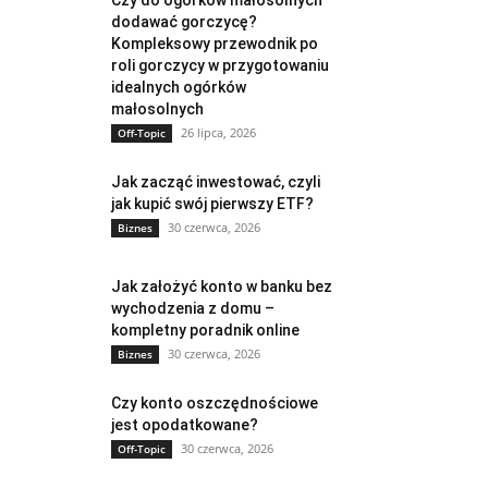
Czy do ogórków małosolnych
dodawać gorczycę?
Kompleksowy przewodnik po
roli gorczycy w przygotowaniu
idealnych ogórków
małosolnych
26 lipca, 2026
Off-Topic
Jak zacząć inwestować, czyli
jak kupić swój pierwszy ETF?
30 czerwca, 2026
Biznes
Jak założyć konto w banku bez
wychodzenia z domu –
kompletny poradnik online
30 czerwca, 2026
Biznes
Czy konto oszczędnościowe
jest opodatkowane?
30 czerwca, 2026
Off-Topic