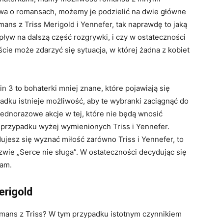
mowa o romansach, możemy je podzielić na dwie główne
mans z Triss Merigold i Yennefer, tak naprawdę to jaką
ływ na dalszą część rozgrywki, i czy w ostateczności
ście może zdarzyć się sytuacja, w której żadna z kobiet
 3 to bohaterki mniej znane, które pojawiają się
adku istnieje możliwość, aby te wybranki zaciągnąć do
 jednorazowe akcje w tej, które nie będą wnosić
 przypadku wyżej wymienionych Triss i Yennefer.
dujesz się wyznać miłość zarówno Triss i Yennefer, to
zwie „Serce nie sługa”. W ostateczności decydując się
sam.
erigold
omans z Triss? W tym przypadku istotnym czynnikiem