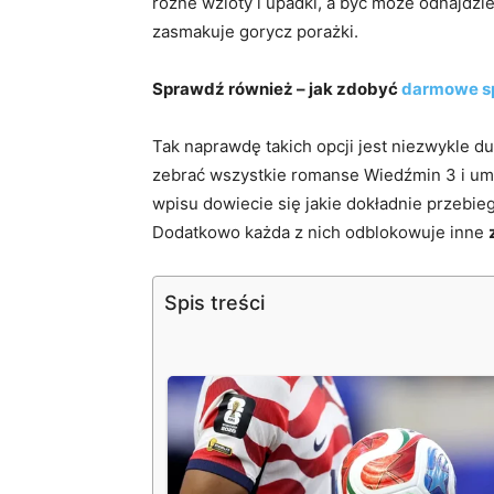
różne wzloty i upadki, a być może odnajdzi
zasmakuje gorycz porażki.
Sprawdź również – jak zdobyć
darmowe sp
Tak naprawdę takich opcji jest niezwykle d
zebrać wszystkie romanse Wiedźmin 3 i umi
wpisu dowiecie się jakie dokładnie przebieg
Dodatkowo każda z nich odblokowuje inne
Spis treści