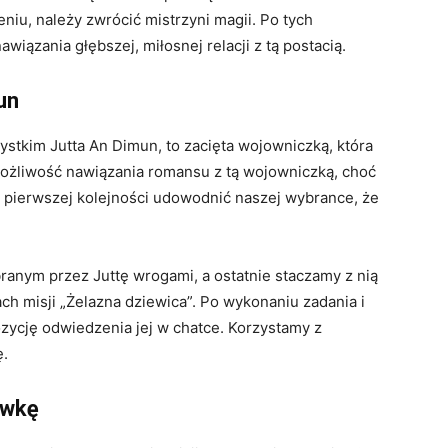
eniu, należy zwrócić mistrzyni magii. Po tych
ązania głębszej, miłosnej relacji z tą postacią.
un
zystkim Jutta An Dimun, to zacięta wojowniczką, która
 możliwość nawiązania romansu z tą wojowniczką, choć
w pierwszej kolejności udowodnić naszej wybrance, że
ranym przez Juttę wrogami, a ostatnie staczamy z nią
h misji „Żelazna dziewica”. Po wykonaniu zadania i
ycję odwiedzenia jej w chatce. Korzystamy z
ę.
awkę