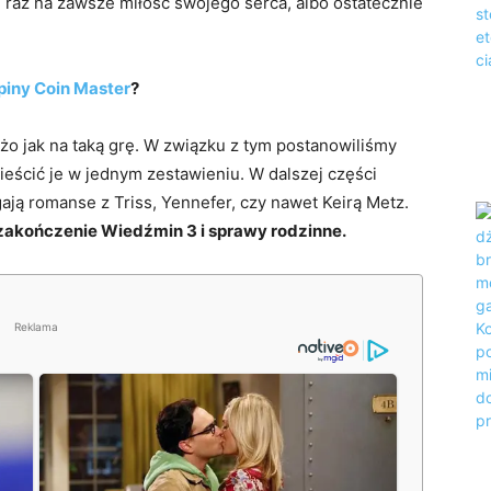
e raz na zawsze miłość swojego serca, albo ostatecznie
iny Coin Master
?
użo jak na taką grę. W związku z tym postanowiliśmy
eścić je w jednym zestawieniu. W dalszej części
ają romanse z Triss, Yennefer, czy nawet Keirą Metz.
zakończenie Wiedźmin 3 i sprawy rodzinne.
Reklama