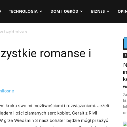
D
TECHNOLOGIA
DOM I OGRÓD
BIZNES
OPIN
e i wątki miłosne
zystkie romanse i
B
N
i
k
Wo
Za
kt
ym kroku swoimi możliwościami i rozwiązaniami. Jeżeli
lo
or
dem ilości złamanych serc kobiet, Geralt z Rivii
 W grze Wiedźmin 3 nasz bohater będzie mógł przeżyć