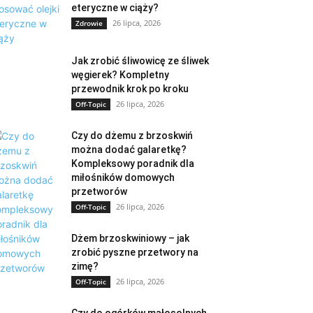
eteryczne w ciąży?
26 lipca, 2026
Zdrowie
Jak zrobić śliwowicę ze śliwek
węgierek? Kompletny
przewodnik krok po kroku
26 lipca, 2026
Off-Topic
Czy do dżemu z brzoskwiń
można dodać galaretkę?
Kompleksowy poradnik dla
miłośników domowych
przetworów
26 lipca, 2026
Off-Topic
Dżem brzoskwiniowy – jak
zrobić pyszne przetwory na
zimę?
26 lipca, 2026
Off-Topic