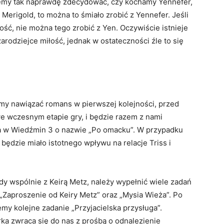
emy tak naprawdę zdecydować, czy kochamy Yennefer,
z Merigold, to można to śmiało zrobić z Yennefer. Jeśli
ość, nie można tego zrobić z Yen. Oczywiście istnieje
arodziejce miłość, jednak w ostateczności źle to się
my nawiązać romans w pierwszej kolejności, przed
 we wczesnym etapie gry, i będzie razem z nami
a w Wiedźmin 3 o nazwie „Po omacku”. W przypadku
e będzie miało istotnego wpływu na relacje Triss i
dy wspólnie z Keirą Metz, należy wypełnić wiele zadań
„Zaproszenie od Keiry Metz” oraz „Mysia Wieża”. Po
y kolejne zadanie „Przyjacielska przysługa”.
a zwraca się do nas z prośbą o odnalezienie