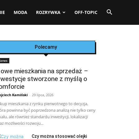
IE
MODA
ROZRYWKA
OFF-TOPIC
Polecamy
iznes
owe mieszkania na sprzedaż –
nwestycje stworzone z myślą o
omforcie
jciech Kamiński
-
29 lipca, 2026
kup mieszkania z rynku pierwotnego to decyzja,
óra powinna być poprzedzona analizą nie tylko ceny
kalu, ale również standardu inwestycji, lokalizacji
az możliwości rozwoju...
Czy można stosować olejki