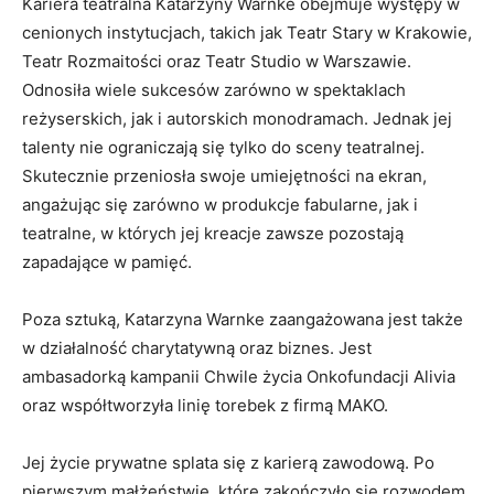
Kariera teatralna Katarzyny Warnke obejmuje występy w
cenionych instytucjach, takich jak Teatr Stary w Krakowie,
Teatr Rozmaitości oraz Teatr Studio w Warszawie.
Odnosiła wiele sukcesów zarówno w spektaklach
reżyserskich, jak i autorskich monodramach. Jednak jej
talenty nie ograniczają się tylko do sceny teatralnej.
Skutecznie przeniosła swoje umiejętności na ekran,
angażując się zarówno w produkcje fabularne, jak i
teatralne, w których jej kreacje zawsze pozostają
zapadające w pamięć.
Poza sztuką, Katarzyna Warnke zaangażowana jest także
w działalność charytatywną oraz biznes. Jest
ambasadorką kampanii Chwile życia Onkofundacji Alivia
oraz współtworzyła linię torebek z firmą MAKO.
Jej życie prywatne splata się z karierą zawodową. Po
pierwszym małżeństwie, które zakończyło się rozwodem,