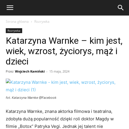
eFakty24.pl
Strona główna
Rozrywka
Rozrywka
Katarzyna Warnke – kim jest,
wiek, wzrost, życiorys, mąż i
dzieci
Przez
Wojciech Kamiński
-
15 maja, 2024
fot. Katarzyna Warnke @Facebook
Katarzyna Warnke, znana aktorka filmowa i teatralna,
zdobyła dużą popularność dzięki roli doktor Magdy w
filmie „Botox” Patryka Vegi. Jednak jej talent nie