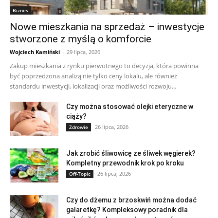
Biznes
Nowe mieszkania na sprzedaż – inwestycje
stworzone z myślą o komforcie
Wojciech Kamiński
-
29 lipca, 2026
Zakup mieszkania z rynku pierwotnego to decyzja, która powinna
być poprzedzona analizą nie tylko ceny lokalu, ale również
standardu inwestycji, lokalizacji oraz możliwości rozwoju...
Czy można stosować olejki eteryczne w
ciąży?
26 lipca, 2026
Zdrowie
Jak zrobić śliwowicę ze śliwek węgierek?
Kompletny przewodnik krok po kroku
26 lipca, 2026
Off-Topic
Czy do dżemu z brzoskwiń można dodać
galaretkę? Kompleksowy poradnik dla