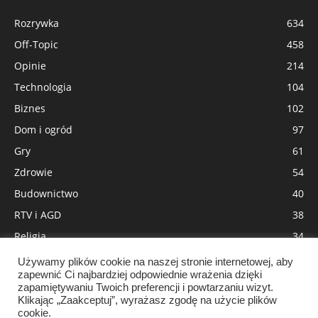
Rozrywka
634
Off-Topic
458
Opinie
214
Technologia
104
Biznes
102
Dom i ogród
97
Gry
61
Zdrowie
54
Budownictwo
40
RTV i AGD
38
Religia
34
Moda
31
Używamy plików cookie na naszej stronie internetowej, aby
zapewnić Ci najbardziej odpowiednie wrażenia dzięki
Wnętrza
29
zapamiętywaniu Twoich preferencji i powtarzaniu wizyt.
Pozycjonowanie
18
Klikając „Zaakceptuj”, wyrażasz zgodę na użycie plików
cookie.