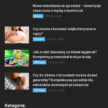
Nowe mieszkania na sprzedaż – inwestycje
stworzone z myślą o komforcie
29 lipca, 2026
Biznes
Czy można stosować olejki eteryczne w
ciąży?
26 lipca, 2026
Zdrowie
Jak zrobić śliwowicę ze śliwek węgierek?
Kompletny przewodnik krok po kroku
26 lipca, 2026
Off-Topic
Czy do dżemu z brzoskwiń można dodać
galaretkę? Kompleksowy poradnik dla
miłośników domowych przetworów
26 lipca, 2026
Off-Topic
Kategorie: