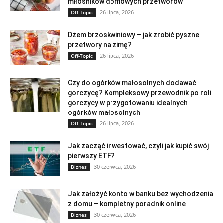
miłośników domowych przetworów
26 lipca, 2026
Off-Topic
Dżem brzoskwiniowy – jak zrobić pyszne
przetwory na zimę?
26 lipca, 2026
Off-Topic
Czy do ogórków małosolnych dodawać
gorczycę? Kompleksowy przewodnik po roli
gorczycy w przygotowaniu idealnych
ogórków małosolnych
26 lipca, 2026
Off-Topic
Jak zacząć inwestować, czyli jak kupić swój
pierwszy ETF?
30 czerwca, 2026
Biznes
Jak założyć konto w banku bez wychodzenia
z domu – kompletny poradnik online
30 czerwca, 2026
Biznes