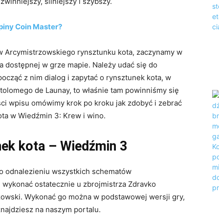
zwinniejszy, silniejszy i szybszy.
iny Coin Master?
 Arcymistrzowskiego rynsztunku kota, zaczynamy w
na dostępnej w grze mapie. Należy udać się do
ocząć z nim dialog i zapytać o rynsztunek kota, w
tolomego de Launay, to właśnie tam powinniśmy się
ści wpisu omówimy krok po kroku jak zdobyć i zebrać
ta w Wiedźmin 3: Krew i wino.
nek kota – Wiedźmin 3
 po odnalezieniu wszystkich schematów
e wykonać ostatecznie u zbrojmistrza Zdravko
zowski. Wykonać go można w podstawowej wersji gry,
znajdziesz na naszym portalu.