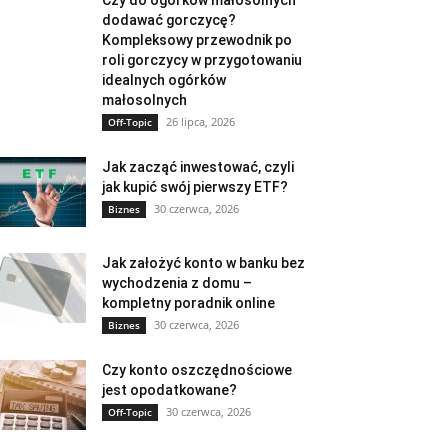
Czy do ogórków małosolnych
dodawać gorczycę?
Kompleksowy przewodnik po
roli gorczycy w przygotowaniu
idealnych ogórków
małosolnych
26 lipca, 2026
Off-Topic
Jak zacząć inwestować, czyli
jak kupić swój pierwszy ETF?
30 czerwca, 2026
Biznes
Jak założyć konto w banku bez
wychodzenia z domu –
kompletny poradnik online
30 czerwca, 2026
Biznes
Czy konto oszczędnościowe
jest opodatkowane?
30 czerwca, 2026
Off-Topic