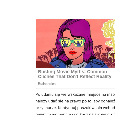
Po udaniu się we wskazane miejsce na mapi
należy udać się na prawo po to, aby odnale
przy murze. Kontynuuj poszukiwania wchodz
pewnym momencie spotkasz na swojej drodz