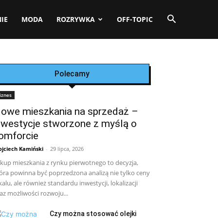
IE
MODA
ROZRYWKA
OFF-TOPIC
Polecamy
iznes
owe mieszkania na sprzedaż –
nwestycje stworzone z myślą o
omforcie
jciech Kamiński
-
29 lipca, 2026
kup mieszkania z rynku pierwotnego to decyzja,
óra powinna być poprzedzona analizą nie tylko ceny
kalu, ale również standardu inwestycji, lokalizacji
az możliwości rozwoju...
Czy można stosować olejki