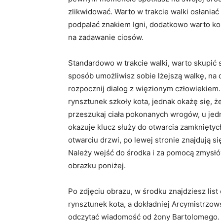
zlikwidować. Warto w trakcie walki osłania
podpalać znakiem Igni, dodatkowo warto ko
na zadawanie ciosów.
Standardowo w trakcie walki, warto skupić 
sposób umożliwisz sobie lżejszą walkę, na 
rozpocznij dialog z więzionym człowiekiem.
rynsztunek szkoły kota, jednak okażę się, ż
przeszukaj ciała pokonanych wrogów, u jedn
okazuje klucz służy do otwarcia zamkniętych
otwarciu drzwi, po lewej stronie znajdują s
Należy wejść do środka i za pomocą zmysłów
obrazku poniżej.
Po zdjęciu obrazu, w środku znajdziesz lis
rynsztunek kota, a dokładniej Arcymistrzo
odczytać wiadomość od żony Bartolomego.