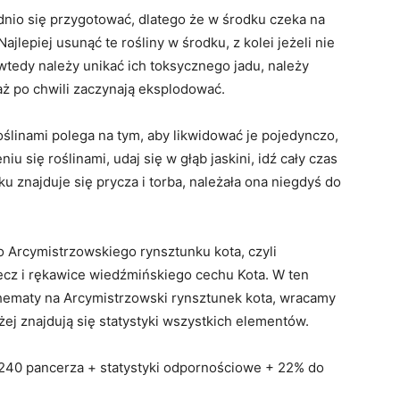
nio się przygotować, dlatego że w środku czeka na
ajlepiej usunąć te rośliny w środku, z kolei jeżeli nie
, wtedy należy unikać ich toksycznego jadu, należy
aż po chwili zaczynają eksplodować.
oślinami polega na tym, aby likwidować je pojedynczo,
u się roślinami, udaj się w głąb jaskini, idź cały czas
ku znajduje się prycza i torba, należała ona niegdyś do
o Arcymistrzowskiego rynsztunku kota, czyli
ecz i rękawice wiedźmińskiego cechu Kota. W ten
hematy na Arcymistrzowski rynsztunek kota, wracamy
żej znajdują się statystyki wszystkich elementów.
240 pancerza + statystyki odpornościowe + 22% do