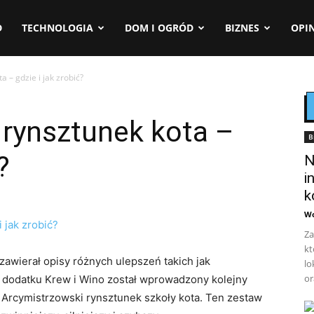
D
TECHNOLOGIA
DOM I OGRÓD
BIZNES
OPIN
 – gdzie i jak zrobić?
 rynsztunek kota –
B
?
N
i
k
Wo
Za
kt
zawierał opisy różnych ulepszeń takich jak
lo
or
 dodatku Krew i Wino został wprowadzony kolejny
 Arcymistrzowski rynsztunek szkoły kota. Ten zestaw