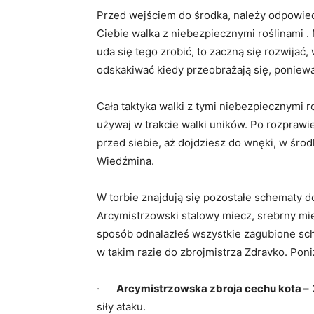
Przed wejściem do środka, należy odpowied
Ciebie walka z niebezpiecznymi roślinami . N
uda się tego zrobić, to zaczną się rozwijać
odskakiwać kiedy przeobrażają się, poniew
Cała taktyka walki z tymi niebezpiecznymi r
używaj w trakcie walki uników. Po rozprawieni
przed siebie, aż dojdziesz do wnęki, w środ
Wiedźmina.
W torbie znajdują się pozostałe schematy d
Arcymistrzowski stalowy miecz, srebrny mi
sposób odnalazłeś wszystkie zagubione sc
w takim razie do zbrojmistrza Zdravko. Poni
·
Arcymistrzowska zbroja cechu kota –
siły ataku.