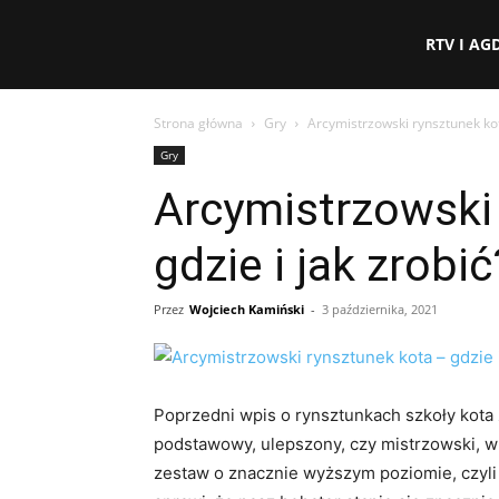
eFakty24.pl
RTV I AG
Strona główna
Gry
Arcymistrzowski rynsztunek kota
Gry
Arcymistrzowski
gdzie i jak zrobić
Przez
Wojciech Kamiński
-
3 października, 2021
Poprzedni wpis o rynsztunkach szkoły kota 
podstawowy, ulepszony, czy mistrzowski, w
zestaw o znacznie wyższym poziomie, czyli