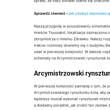
sprawi, że nasz bohater stanie się znacznie 
Sprawdź również –
jak zdobyć darmowe sp
Naszą przygodę w poszukiwaniu schematów
mieście Toussaint, lokalizacja zaznaczona 
zbrojmistrza o imieniu Zdrawko. Należy rozp
trakcie rozmowy dowiemy się o budynku Ba
udać w pierwszej kolejności. W dalszej czę
schematy na Arcymistrzowski rynsztunek ko
Arcymistrzowski rynsztu
W pierwszej kolejności pamiętaj o tym, że
Arcymistrzowskiego rynsztunku kota, aby j
będziesz musiał wykonać rynsztunek mistr
a dokładny poradnik, jak zrobić ten zestaw 