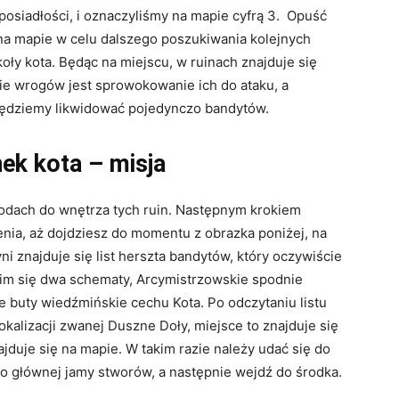
posiadłości, i oznaczyliśmy na mapie cyfrą 3. Opuść
 na mapie w celu dalszego poszukiwania kolejnych
ły kota. Będąc na miejscu, w ruinach znajduje się
ie wrogów jest sprowokowanie ich do ataku, a
 będziemy likwidować pojedynczo bandytów.
ek kota – misja
odach do wnętrza tych ruin. Następnym krokiem
enia, aż dojdziesz do momentu z obrazka poniżej, na
ni znajduje się list herszta bandytów, który oczywiście
nim się dwa schematy, Arcymistrzowskie spodnie
 buty wiedźmińskie cechu Kota. Po odczytaniu listu
okalizacji zwanej Duszne Doły, miejsce to znajduje się
ajduje się na mapie. W takim razie należy udać się do
do głównej jamy stworów, a następnie wejdź do środka.