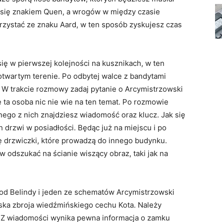
ć się znakiem Quen, a wrogów w między czasie
rzystać ze znaku Aard, w ten sposób zyskujesz czas
się w pierwszej kolejności na kusznikach, w ten
otwartym terenie. Po odbytej walce z bandytami
 W trakcie rozmowy zadaj pytanie o Arcymistrzowski
e ta osoba nic nie wie na ten temat. Po rozmowie
ego z nich znajdziesz wiadomość oraz klucz. Jak się
 drzwi w posiadłości. Będąc już na miejscu i po
ię drzwiczki, które prowadzą do innego budynku.
 odszukać na ścianie wiszący obraz, taki jak na
t od Belindy i jeden ze schematów Arcymistrzowski
wska zbroja wiedźmińskiego cechu Kota. Należy
 Z wiadomości wynika pewna informacja o zamku