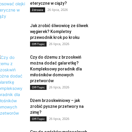
eteryczne w ciąży?
26 lipca, 2026
Zdrowie
Jak zrobić śliwowicę ze śliwek
węgierek? Kompletny
przewodnik krok po kroku
26 lipca, 2026
Off-Topic
Czy do dżemu z brzoskwiń
można dodać galaretkę?
Kompleksowy poradnik dla
miłośników domowych
przetworów
26 lipca, 2026
Off-Topic
Dżem brzoskwiniowy – jak
zrobić pyszne przetwory na
zimę?
26 lipca, 2026
Off-Topic