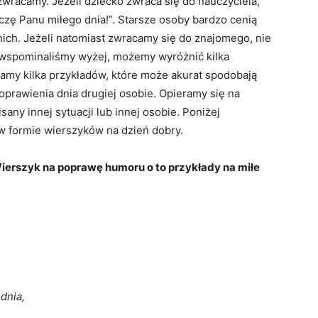
zwracamy. Jeżeli dziecko zwraca się do nauczyciela,
czę Panu miłego dnia!”. Starsze osoby bardzo cenią
 nich. Jeżeli natomiast zwracamy się do znajomego, nie
 wspominaliśmy wyżej, możemy wyróżnić kilka
damy kilka przykładów, które może akurat spodobają
oprawienia dnia drugiej osobie. Opieramy się na
sany innej sytuacji lub innej osobie. Poniżej
w formie wierszyków na dzień dobry.
erszyk na poprawę humoru o to przykłady na miłe
dnia,