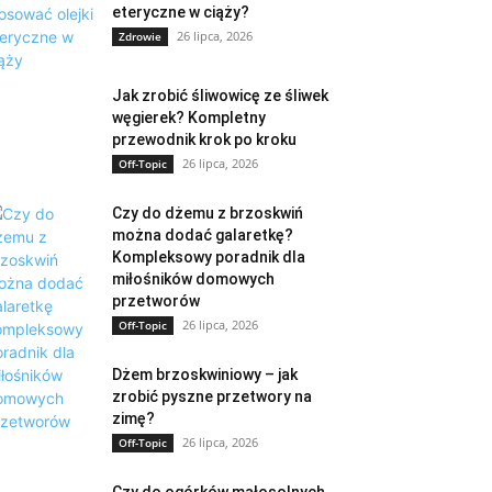
eteryczne w ciąży?
26 lipca, 2026
Zdrowie
Jak zrobić śliwowicę ze śliwek
węgierek? Kompletny
przewodnik krok po kroku
26 lipca, 2026
Off-Topic
Czy do dżemu z brzoskwiń
można dodać galaretkę?
Kompleksowy poradnik dla
miłośników domowych
przetworów
26 lipca, 2026
Off-Topic
Dżem brzoskwiniowy – jak
zrobić pyszne przetwory na
zimę?
26 lipca, 2026
Off-Topic