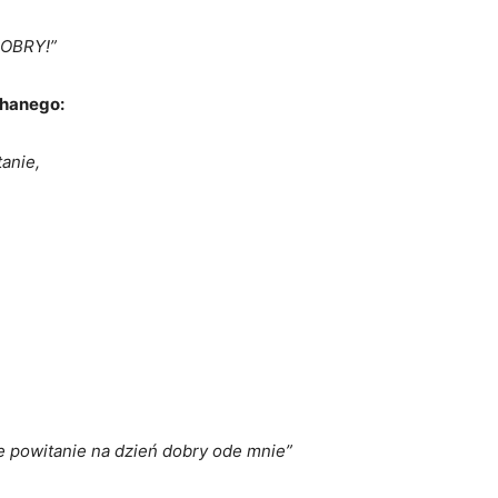
DOBRY!”
chanego:
tanie,
e powitanie na dzień dobry ode mnie”