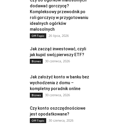
Czy do ogórków małosolnych
dodawać gorczycę?
Kompleksowy przewodnik po
roli gorczycy w przygotowaniu
idealnych ogórków
małosolnych
26 lipca, 2026
Off-Topic
Jak zacząć inwestować, czyli
jak kupić swój pierwszy ETF?
30 czerwca, 2026
Biznes
Jak założyć konto w banku bez
wychodzenia z domu –
kompletny poradnik online
30 czerwca, 2026
Biznes
Czy konto oszczędnościowe
jest opodatkowane?
30 czerwca, 2026
Off-Topic