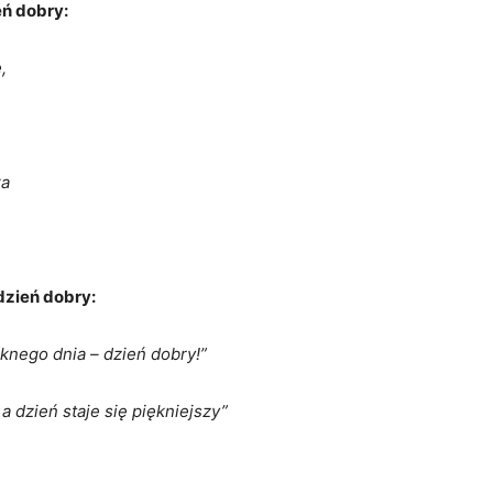
eń dobry:
,
ka
 dzień dobry:
ęknego dnia – dzień dobry!”
 dzień staje się piękniejszy”