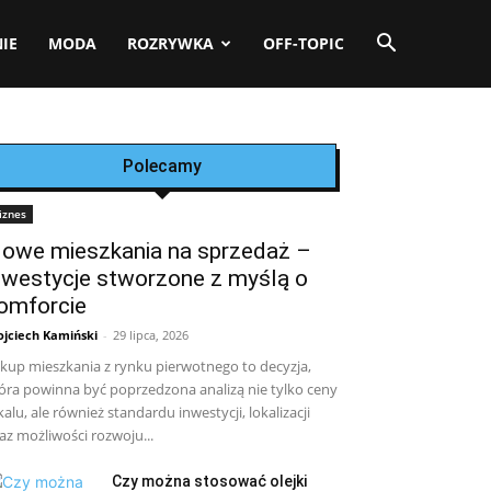
IE
MODA
ROZRYWKA
OFF-TOPIC
Polecamy
iznes
owe mieszkania na sprzedaż –
nwestycje stworzone z myślą o
omforcie
jciech Kamiński
-
29 lipca, 2026
kup mieszkania z rynku pierwotnego to decyzja,
óra powinna być poprzedzona analizą nie tylko ceny
kalu, ale również standardu inwestycji, lokalizacji
az możliwości rozwoju...
Czy można stosować olejki