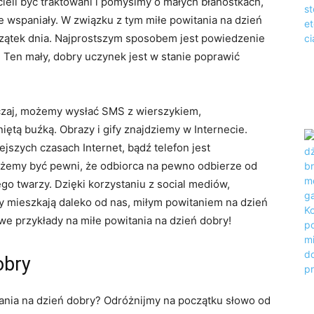
cieli być traktowani i pomyślmy o małych błahostkach,
e wspaniały. W związku z tym miłe powitania na dzień
zątek dnia. Najprostszym sposobem jest powiedzenie
. Ten mały, dobry uczynek jest w stanie poprawić
czaj, możemy wysłać SMS z wierszykiem,
tą buźką. Obrazy i gify znajdziemy w Internecie.
ejszych czasach Internet, bądź telefon jest
ożemy być pewni, że odbiorca na pewno odbierze od
o twarzy. Dzięki korzystaniu z social mediów,
y mieszkają daleko od nas, miłym powitaniem na dzień
e przykłady na miłe powitania na dzień dobry!
obry
itania na dzień dobry? Odróżnijmy na początku słowo od