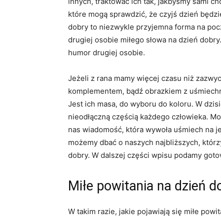
innych, traktować ich tak, jakbyśmy sami ch
które mogą sprawdzić, że czyjś dzień będzi
dobry to niezwykle przyjemna forma na poc
drugiej osobie miłego słowa na dzień dobry
humor drugiej osobie.
Jeżeli z rana mamy więcej czasu niż zazwy
komplementem, bądź obrazkiem z uśmiechnię
Jest ich masa, do wyboru do koloru. W dzisi
nieodłączną częścią każdego człowieka. M
nas wiadomość, która wywoła uśmiech na jeg
możemy dbać o naszych najbliższych, którz
dobry. W dalszej części wpisu podamy gotow
Miłe powitania na dzień d
W takim razie, jakie pojawiają się miłe pow