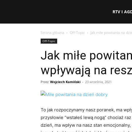
eFakty24.pl
RTV I AG
Strona główna
Off-Topic
Jak miłe powitania na dzi
Off-Topic
Jak miłe powitan
wpływają na resz
Przez
Wojciech Kamiński
-
23 września, 2021
To jak rozpoczynamy nasz poranek, ma wpływ
przysłowie “wstałeś lewą nogą” chociaż ra
dzień, ma wpływ na nasz stan emocjonalny,