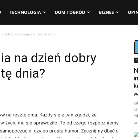
D
TECHNOLOGIA
DOM I OGRÓD
BIZNES
OPIN
eń dobry wpływają na resztę dnia?
ia na dzień dobry
B
tę dnia?
N
i
k
Wo
Za
kt
 na resztę dnia. Każdy się z tym zgodzi, że
lo
or
z w życiu mu się sprawdziło. To od czego rozpoczniemy
 samopoczucie, czy po prostu humor. Zacznijmy dbać o