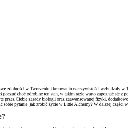
kowe zdolności w Tworzeniu i kreowaniu rzeczywistości wzbudzały w T
byś poczuć choć odrobinę ten stan, w takim razie warto zapoznać się z 
yte przez Ciebie zasady biologii oraz zaawansowanej fizyki, dodatkowo
ć sobie pytanie, jak zrobić życie w Little Alchemy? W dalszej części 
e?