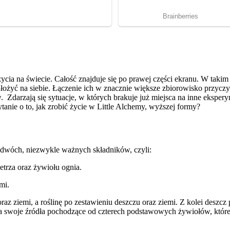
ycia na świecie. Całość znajduje się po prawej części ekranu. W taki
nałożyć na siebie. Łączenie ich w znacznie większe zbiorowisko przycz
Zdarzają się sytuacje, w których brakuje już miejsca na inne ekspery
tanie o to, jak zrobić życie w Little Alchemy, wyższej formy?
u dwóch, niezwykle ważnych składników, czyli:
trza oraz żywiołu ognia.
mi.
oraz ziemi, a roślinę po zestawieniu deszczu oraz ziemi. Z kolei desz
a swoje źródła pochodzące od czterech podstawowych żywiołów, które 