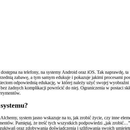
st dostępna na telefony, na systemy Android oraz iOS. Tak naprawdę, ta
rzednią zabawę, a tym samym edukuje i pokazuje jakimi procesami posłu
iom odpowiednią edukację, w której należy użyć swojej wyobraźni oraz
bez żadnych komplikacji powrócić do niej. Ograniczenia w postaci skł
perymentów.
 systemu?
 Alchemy, system jasno wskazuje na to, jak zrobić życie, czy inne ele
tów. Pamiętaj, że treść tych wszystkich podpowiedzi „jak zrobić…” je
szukiwań oraz zdobywania doświadczenia i szlifowania swoich umiejęt