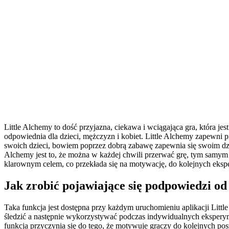
Little Alchemy to dość przyjazna, ciekawa i wciągająca gra, która je
odpowiednia dla dzieci, mężczyzn i kobiet. Little Alchemy zapewni p
swoich dzieci, bowiem poprzez dobrą zabawę zapewnia się swoim dziec
Alchemy jest to, że można w każdej chwili przerwać grę, tym samym 
klarownym celem, co przekłada się na motywację, do kolejnych eks
Jak zrobić pojawiające się podpowiedzi od
Taka funkcja jest dostępna przy każdym uruchomieniu aplikacji Little
śledzić a następnie wykorzystywać podczas indywidualnych eksperymen
funkcja przyczynia się do tego, że motywuje graczy do kolejnych po