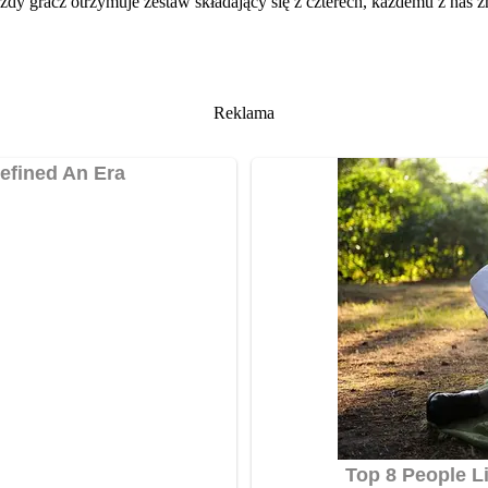
ażdy gracz otrzymuje zestaw składający się z czterech, każdemu z nas
Reklama