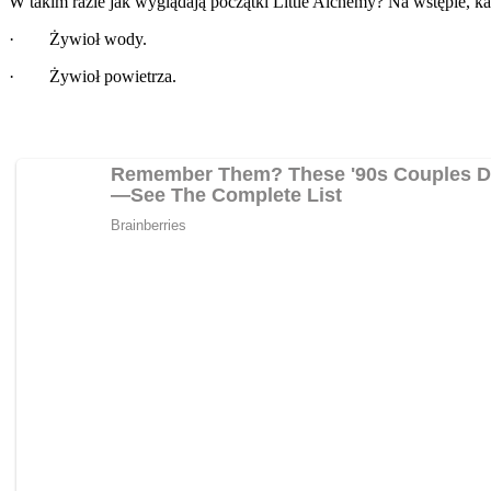
W takim razie jak wyglądają początki Little Alchemy? Na wstępie, k
· Żywioł wody.
· Żywioł powietrza.