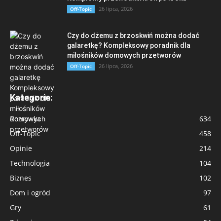
26 lipca, 2026
Off-Topic
Czy do dżemu z brzoskwiń można dodać
galaretkę? Kompleksowy poradnik dla
miłośników domowych przetworów
26 lipca, 2026
Off-Topic
Kategorie:
Rozrywka
634
Off-Topic
458
Opinie
214
Technologia
104
Biznes
102
Dom i ogród
97
Gry
61