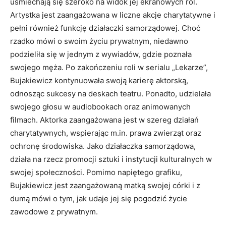
uśmiechają się szeroko na widok jej ekranowych ról.
Artystka jest zaangażowana w liczne akcje charytatywne i
pełni również funkcję działaczki samorządowej. Choć
rzadko mówi o swoim życiu prywatnym, niedawno
podzieliła się w jednym z wywiadów, gdzie poznała
swojego męża. Po zakończeniu roli w serialu „Lekarze”,
Bujakiewicz kontynuowała swoją karierę aktorską,
odnosząc sukcesy na deskach teatru. Ponadto, udzielała
swojego głosu w audiobookach oraz animowanych
filmach. Aktorka zaangażowana jest w szereg działań
charytatywnych, wspierając m.in. prawa zwierząt oraz
ochronę środowiska. Jako działaczka samorządowa,
działa na rzecz promocji sztuki i instytucji kulturalnych w
swojej społeczności. Pomimo napiętego grafiku,
Bujakiewicz jest zaangażowaną matką swojej córki i z
dumą mówi o tym, jak udaje jej się pogodzić życie
zawodowe z prywatnym.