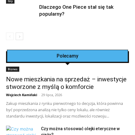
Gry
Dlaczego One Piece stał się tak
popularny?
Polecamy
Biznes
Nowe mieszkania na sprzedaż – inwestycje
stworzone z myślą o komforcie
Wojciech Kamiński
-
29 lipca, 2026
Zakup mieszkania z rynku pierwotnego to decyzja, która powinna
być poprzedzona analizą nie tylko ceny lokalu, ale również
standardu inwestycji, lokalizacji oraz możliwości rozwoju...
Czy można stosować olejki eteryczne w
ciąży?