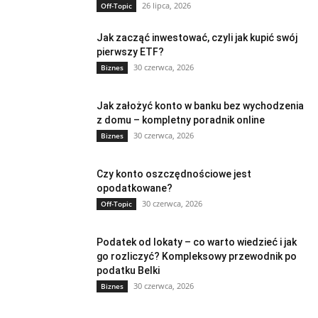
26 lipca, 2026
Off-Topic
Jak zacząć inwestować, czyli jak kupić swój
pierwszy ETF?
30 czerwca, 2026
Biznes
Jak założyć konto w banku bez wychodzenia
z domu – kompletny poradnik online
30 czerwca, 2026
Biznes
Czy konto oszczędnościowe jest
opodatkowane?
30 czerwca, 2026
Off-Topic
Podatek od lokaty – co warto wiedzieć i jak
go rozliczyć? Kompleksowy przewodnik po
podatku Belki
30 czerwca, 2026
Biznes