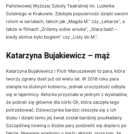
Państwowej Wyższej Szkoły Teatralnej im. Ludwika
Solskiego w Krakowie. Zdobyła popularność dzięki swoim
rolom w serialach, takich jak „Magda M.” czy „Lekarze”, a
także w filmach „Zróbmy sobie wnuka”, „Stara baśń –
kiedy słońce było bogiem” czy „Listy do M.”.
Katarzyna Bujakiewicz – mąż
Katarzyna Bujakiewicz i Piotr Maruszewski to para, która
tworzy zgrany duet już od wielu lat. W 2018 roku para
stanęła na ślubnym kobiercu, jednak uroczystość odbyła
się w tajemnicy. Aktorka przyznała w jednym z wywiadów,
że pobrali się głównie dla córki Oli, która zaczęła tego
potrzebować. Dziewczynka bardzo cieszyła się z ich
ślubu i dzięki temu jej świat został bardziej poukładany.
Szczęśliwą nowiną o ślubie pary podzielili się dopiero po
fakcie. Niewiele wiadomo o mężu aktorki, poza tym, że