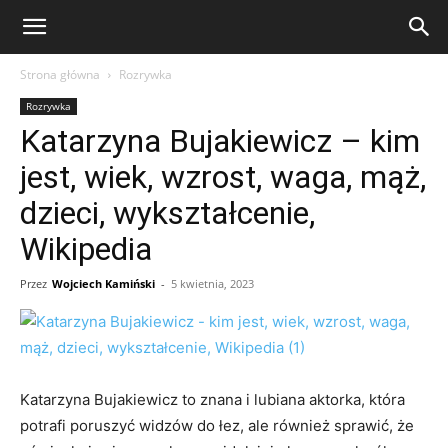
eFakty24.pl
Strona główna
Rozrywka
Rozrywka
Katarzyna Bujakiewicz – kim
jest, wiek, wzrost, waga, mąż,
dzieci, wykształcenie,
Wikipedia
Przez
Wojciech Kamiński
-
5 kwietnia, 2023
Katarzyna Bujakiewicz to znana i lubiana aktorka, która
potrafi poruszyć widzów do łez, ale również sprawić, że