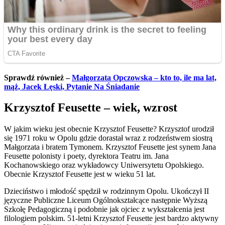
Sprawdź również –
Małgorzata Opczowska – kto to, ile ma lat,
mąż, Jacek Łęski, Pytanie Na Śniadanie
Krzysztof Feusette – wiek, wzrost
W jakim wieku jest obecnie Krzysztof Feusette? Krzysztof urodził
się 1971 roku w Opolu gdzie dorastał wraz z rodzeństwem siostrą
Małgorzata i bratem Tymonem. Krzysztof Feusette jest synem Jana
Feusette polonisty i poety, dyrektora Teatru im. Jana
Kochanowskiego oraz wykładowcy Uniwersytetu Opolskiego.
Obecnie Krzysztof Feusette jest w wieku 51 lat.
Dzieciństwo i młodość spędził w rodzinnym Opolu. Ukończył II
języczne Publiczne Liceum Ogólnokształcące następnie Wyższą
Szkołę Pedagogiczną i podobnie jak ojciec z wykształcenia jest
filologiem polskim. 51-letni Krzysztof Feusette jest bardzo aktywny