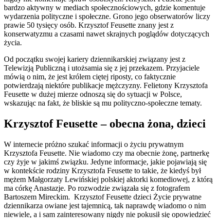
bardzo aktywny w mediach społecznościowych, gdzie komentuje
wydarzenia polityczne i społeczne. Grono jego obserwatorów liczy
prawie 50 tysięcy osób. Krzysztof Feusette znany jest z
konserwatyzmu a czasami nawet skrajnych poglądów dotyczących
życia.
Od początku swojej kariery dziennikarskiej związany jest z
Telewizją Publiczną i utożsamia się z jej przekazem. Przyjaciele
mówią o nim, że jest królem ciętej riposty, co faktycznie
potwierdzają niektóre publikacje mężczyzny. Felietony Krzysztofa
Feusette w dużej mierze odnoszą się do sytuacji w Polsce,
wskazując na fakt, że bliskie są mu polityczno-społeczne tematy.
Krzysztof Feusette – obecna żona, dzieci
W internecie próżno szukać informacji o życiu prywatnym
Krzysztofa Feusette. Nie wiadomo czy ma obecnie żonę, partnerkę
czy żyje w jakimś związku. Jedyne informacje, jakie pojawiają się
w kontekście rodziny Krzysztofa Feusette to takie, że kiedyś był
mężem Małgorzaty Lewińskiej polskiej aktorki komediowej, z którą
ma córkę Anastazje. Po rozwodzie związała się z fotografem
Bartoszem Mireckim. Krzysztof Feusette dzieci Życie prywatne
dziennikarza owiane jest tajemnicą, tak naprawdę wiadomo o nim
niewiele, a i sam zainteresowany nigdy nie pokusił się opowiedzieć