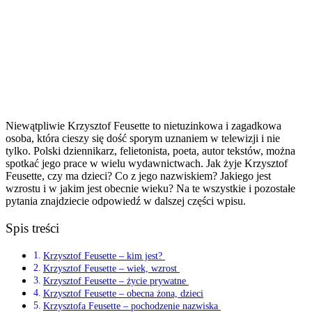
Niewątpliwie Krzysztof Feusette to nietuzinkowa i zagadkowa
osoba, która cieszy się dość sporym uznaniem w telewizji i nie
tylko. Polski dziennikarz, felietonista, poeta, autor tekstów, można
spotkać jego prace w wielu wydawnictwach. Jak żyje Krzysztof
Feusette, czy ma dzieci? Co z jego nazwiskiem? Jakiego jest
wzrostu i w jakim jest obecnie wieku? Na te wszystkie i pozostałe
pytania znajdziecie odpowiedź w dalszej części wpisu.
Spis treści
Krzysztof Feusette – kim jest?
Krzysztof Feusette – wiek, wzrost
Krzysztof Feusette – życie prywatne
Krzysztof Feusette – obecna żona, dzieci
Krzysztofa Feusette – pochodzenie nazwiska