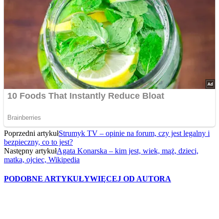
Poprzedni artykuł
Strumyk TV – opinie na forum, czy jest legalny i
bezpieczny, co to jest?
Następny artykuł
Agata Konarska – kim jest, wiek, mąż, dzieci,
matka, ojciec, Wikipedia
PODOBNE ARTYKUŁY
WIĘCEJ OD AUTORA