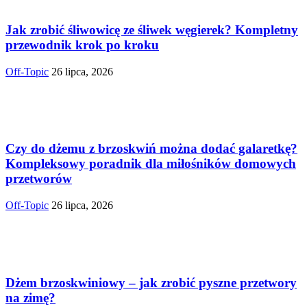
Jak zrobić śliwowicę ze śliwek węgierek? Kompletny
przewodnik krok po kroku
Off-Topic
26 lipca, 2026
Czy do dżemu z brzoskwiń można dodać galaretkę?
Kompleksowy poradnik dla miłośników domowych
przetworów
Off-Topic
26 lipca, 2026
Dżem brzoskwiniowy – jak zrobić pyszne przetwory
na zimę?