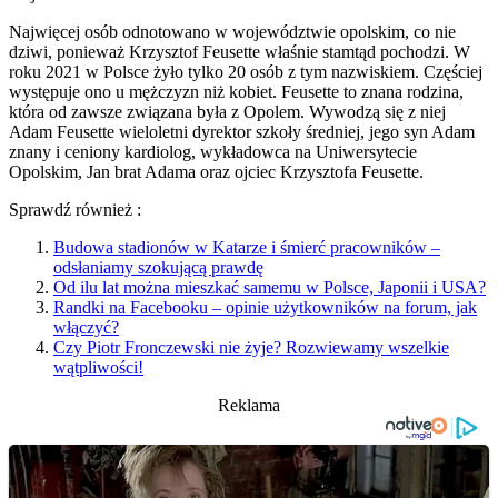
Najwięcej osób odnotowano w województwie opolskim, co nie
dziwi, ponieważ Krzysztof Feusette właśnie stamtąd pochodzi. W
roku 2021 w Polsce żyło tylko 20 osób z tym nazwiskiem. Częściej
występuje ono u mężczyzn niż kobiet. Feusette to znana rodzina,
która od zawsze związana była z Opolem. Wywodzą się z niej
Adam Feusette wieloletni dyrektor szkoły średniej, jego syn Adam
znany i ceniony kardiolog, wykładowca na Uniwersytecie
Opolskim, Jan brat Adama oraz ojciec Krzysztofa Feusette.
Sprawdź również :
Budowa stadionów w Katarze i śmierć pracowników –
odsłaniamy szokującą prawdę
Od ilu lat można mieszkać samemu w Polsce, Japonii i USA?
Randki na Facebooku – opinie użytkowników na forum, jak
włączyć?
Czy Piotr Fronczewski nie żyje? Rozwiewamy wszelkie
wątpliwości!
Reklama