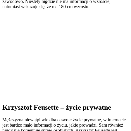
zawodowo. Niestety nigdzie nie ma informacji o wzroście,
natomiast wskazuje się, że ma 180 cm wzrostu.
Krzysztof Feusette – życie prywatne
Mężczyzna niewątpliwie dba o swoje życie prywatne, w internecie
jest bardzo mało informacji o życiu, jakie prowadzi. Sam również
nigdy nie komentuje spraw osobistych. Krzysztof Feusette jest