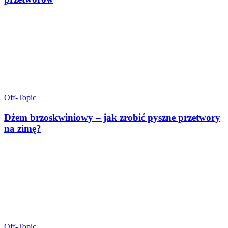
Off-Topic
Dżem brzoskwiniowy – jak zrobić pyszne przetwory
na zimę?
Off-Topic