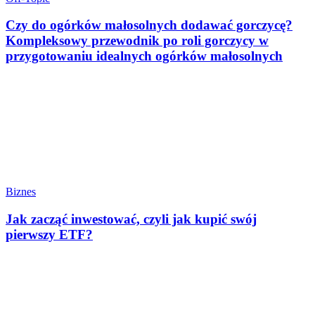
Czy do ogórków małosolnych dodawać gorczycę?
Kompleksowy przewodnik po roli gorczycy w
przygotowaniu idealnych ogórków małosolnych
Biznes
Jak zacząć inwestować, czyli jak kupić swój
pierwszy ETF?