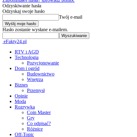
Zapomniałeś hasła? sprowadź pomoc
Odzyskiwanie hasła
Odzyskaj swoje hasło
Twój e-mail
Hasło zostanie wysłane e-mailem.
eFakty24.pl
RTV i AGD
Technologia
Pozycjonowanie
Dom i ogród
Budownictwo
Wnętrza
Biznes
Przemysł
Opinie
Moda
Rozrywka
Coin Master
Gry
Co odpisać?
Różnice
Off-Topic