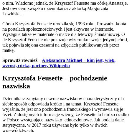
o nim. Wiadomo jednak, że Krzysztof Feusette ma córkę Anastazje.
Jest owocem związku dziennikarza z aktorką Małgorzata
Lewińską.
Córka Krzysztofa Feusette urodziła się 1993 roku. Prowadzi konta
na portalach społecznościowych i jest aktywna w internecie.
Wystąpiła także w materiale o matce dla telewizji śniadaniowej. O
ile Krzysztof Feusette nie pokazuje wizerunku swojej jedynej córki,
tak pojawia się ona czasami na zdjęciach publikowanych przez
matkę.
Sprawdź również –
Aleksandra Michael – kim jest, wiek,
wzrost, córka, partner, Wikipedia
Krzysztofa Feusette – pochodzenie
nazwiska
Dziennikarz zapytany o swoje nazwisko w charakterystyczny dla
siebie sposób odpowiada krótko i na temat. Krzysztof Feusette
wyjaśnia, że jest ono pochodzenia francuskiego i wymawia się je
fezet. Z dostępnych informacje wiemy, że Feusette to bardzo rzadko
w Polsce występujące nazwisko jednoczłonowe. Jak podają dane
statystyczne, w 2017 roku używane było tylko w dwóch
województwach.