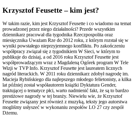
Krzysztof Feusette – kim jest?
W takim razie, kim jest Krzysztof Feusette i co wiadomo na temat
prowadzonej przez niego działalności? Przede wszystkim
dziennikarz pracował dla tygodnika Rzeczpospolita oraz
miesięcznika Uważam Rze do 2012 roku, z którym rozstał się w
wyniki powstałego nieprzyjemnego konfliktu. Po zakończeniu
współpracy związał się z tygodnikiem W Sieci, w którym to
publikuje do dzisiaj, a od 2016 roku Krzysztof Feusette jest
współprowadzącym wraz z Magdaleną Ogórek program W Tele
Wizji w TVP Info. Krzysztof Feusette jest laureatem licznych
nagród literackich. W 2011 roku dziennikarz zdobył nagrodę im.
Macieja Rybińskiego dla najlepszego młodego felietonisty, a kilka
lat później został współautorem książki Dyktatura Gender,
traktującej o tematyce płci, warto nadmienić fakt, że są to bardzo
prestiżowe nagrody w tej branży. Niewielu wie, że Krzysztof
Feusette związany jest również z muzyką, teksty jego autorstwa
mogliśmy usłyszeć w wykonaniu zespołów LO 27 czy zespół
Dżemu.