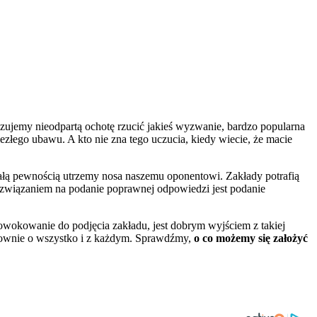
czujemy nieodpartą ochotę rzucić jakieś wyzwanie, bardzo popularna
złego ubawu. A kto nie zna tego uczucia, kiedy wiecie, że macie
 całą pewnością utrzemy nosa naszemu oponentowi. Zakłady potrafią
rozwiązaniem na podanie poprawnej odpowiedzi jest podanie
prowokowanie do podjęcia zakładu, jest dobrym wyjściem z takiej
słownie o wszystko i z każdym. Sprawdźmy,
o co możemy się założyć