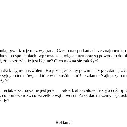
nia, rywalizację oraz wygraną. Często na spotkaniach ze znajomymi, 
udzi na spotkaniach, wprowadzają więcej luzu oraz są powodem do nie
ć, że nasze zdanie jest błędne? O co można się założyć?
szym dyskusyjnym rywalem. Bo jeżeli jesteśmy pewni naszego zdania, z
ersyjnych tematów, na które wiele osób na różne zdanie. Najlepszym 
ożyć?
 na takie zachowanie jest jeden – zakład, albo założenie się o coś! S
itwy, co pomoże rozwiać wszelkie wątpliwości. Zakładać możemy się do
kłady?
Reklama