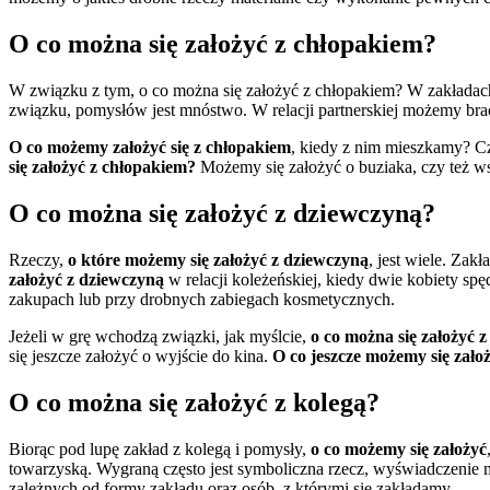
O co można się założyć z chłopakiem?
W związku z tym, o co można się założyć z chłopakiem? W zakładach 
związku, pomysłów jest mnóstwo. W relacji partnerskiej możemy bra
O co możemy założyć się z chłopakiem
, kiedy z nim mieszkamy? Cz
się założyć z chłopakiem?
Możemy się założyć o buziaka, czy też w
O co można się założyć z dziewczyną?
Rzeczy,
o które możemy się założyć z dziewczyną
, jest wiele. Zak
założyć z dziewczyną
w relacji koleżeńskiej, kiedy dwie kobiety s
zakupach lub przy drobnych zabiegach kosmetycznych.
Jeżeli w grę wchodzą związki, jak myślcie,
o co można się założyć 
się jeszcze założyć o wyjście do kina.
O co jeszcze możemy się zało
O co można się założyć z kolegą?
Biorąc pod lupę zakład z kolegą i pomysły,
o co możemy się założyć
towarzyską. Wygraną często jest symboliczna rzecz, wyświadczenie 
zależnych od formy zakładu oraz osób, z którymi się zakładamy.