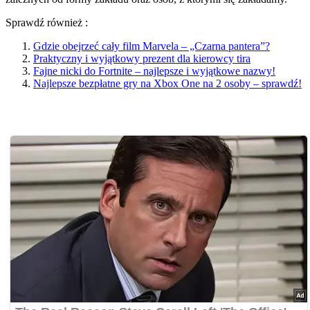
Sprawdź również :
Gdzie obejrzeć cały film Marvela – „Czarna pantera”?
Praktyczny i wyjątkowy prezent dla kierowcy tira
Fajne nicki do Fortnite – najlepsze i wyjątkowe nazwy!
Najlepsze bezpłatne gry na Xbox One na 2 osoby – sprawdź!