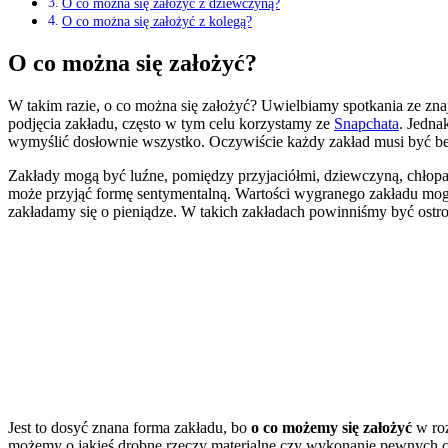
O co można się założyć z dziewczyną?
O co można się założyć z kolegą?
O co można się założyć?
W takim razie, o co można się założyć? Uwielbiamy spotkania ze zna
podjęcia zakładu, często w tym celu korzystamy ze
Snapchata
. Jedna
wymyślić dosłownie wszystko. Oczywiście każdy zakład musi być be
Zakłady mogą być luźne, pomiędzy przyjaciółmi, dziewczyną, chłopak
może przyjąć formę sentymentalną. Wartości wygranego zakładu mog
zakładamy się o pieniądze. W takich zakładach powinniśmy być ostrożn
Jest to dosyć znana forma zakładu, bo
o co możemy się założyć
w roz
możemy o jakieś drobne rzeczy materialne czy wykonanie pewnych co