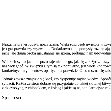
Nasza natura jest dosyć specyficzna. Większość osób uwielbia wyzwa
jest gra prawda czy wyzwanie. Dodatkowo takie pomysły rozkręcają l
racje, ale druga osoba nieustannie się spiera, próbując nam udowodni
W takich sytuacjach nie pozostaje nic innego, jak się założyć z na
nas wciągnąć. W związku z tym są tak popularne, jest wiele kontrow
konkretnych argumentów, opartych na prawdzie. O co można się zał
Jednak zawsze znajdzie się ktoś, kto dysponuje mylną wiedzą. Sposób
sytuacji. Każda ze stron dobrze się przygotuje do takiej słownej b
z dziewczyną, z chłopakiem, z kolegą i jakie są najpopularniejsze za
Spis treści