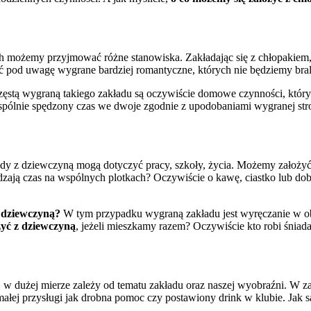
możemy przyjmować różne stanowiska. Zakładając się z chłopakiem, mus
ć pod uwagę wygrane bardziej romantyczne, których nie będziemy brali
ęstą wygraną takiego zakładu są oczywiście domowe czynności, których
spólnie spędzony czas we dwoje zgodnie z upodobaniami wygranej stro
łady z dziewczyną mogą dotyczyć pracy, szkoły, życia. Możemy założyć s
pędzają czas na wspólnych plotkach? Oczywiście o kawę, ciastko lub d
z dziewczyną?
W tym przypadku wygraną zakładu jest wyręczanie w o
żyć z dziewczyną
, jeżeli mieszkamy razem? Oczywiście kto robi śniada
, w dużej mierze zależy od tematu zakładu oraz naszej wyobraźni. W z
małej przysługi jak drobna pomoc czy postawiony drink w klubie. Jak