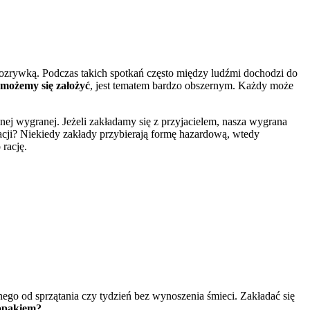
rozrywką. Podczas takich spotkań często między ludźmi dochodzi do
 możemy się założyć
, jest tematem bardzo obszernym. Każdy może
ej wygranej. Jeżeli zakładamy się z przyjacielem, nasza wygrana
acji? Niekiedy zakłady przybierają formę hazardową, wtedy
 rację.
go od sprzątania czy tydzień bez wynoszenia śmieci. Zakładać się
łopakiem?