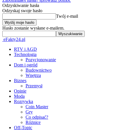
Zapomniałeś hasła? sprowadź pomoc
Odzyskiwanie hasła
Odzyskaj swoje hasło
Twój e-mail
Hasło zostanie wysłane e-mailem.
eFakty24.pl
RTV i AGD
Technologia
Pozycjonowanie
Dom i ogród
Budownictwo
Wnętrza
Biznes
Przemysł
Opinie
Moda
Rozrywka
Coin Master
Gry
Co odpisać?
Różnice
Off-Topic