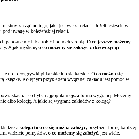
imy zacząć od tego, jaka jest wasza relacja. Jeżeli jesteście w
 pod uwagę w koleżeńskiej relacji.
 panowie nie lubią robić i od nich stronią.
O co jeszcze możemy
ny. A jak myślicie,
o co możemy się założyć z dziewczyną?
ię np. o rozgrywki piłkarskie lub siatkarskie.
O co można się
obrą książkę. Kolejnym przykładem wygranej zakładu jest pomoc w
bowiązkach. To chyba najpopularniejsza forma wygranej. Możemy
nie albo kolację. A jakie są wygrane zakładów z kolegą?
akładzie z
kolegą to o co się można założyć,
przybiera formę bardziej
 sami widzicie pomysłów,
o co możemy się założyć
, jest wiele,