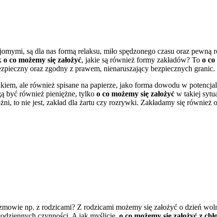
jomymi, są dla nas formą relaksu, miło spędzonego czasu oraz pewną 
k
o co możemy się założyć
, jakie są również formy zakładów? To
o co
zpieczny oraz zgodny z prawem, nienaruszający bezpiecznych granic.
iem, ale również spisane na papierze, jako forma dowodu w potencjaln
ą być również pieniężne, tylko
o co możemy się założyć
w takiej sytu
i, to nie jest, zakład dla żartu czy rozrywki. Zakładamy się również o
mowie np. z rodzicami? Z rodzicami możemy się założyć o dzień wolne
dziennych czynności. A jak myślicie,
o co możemy się założyć z ch