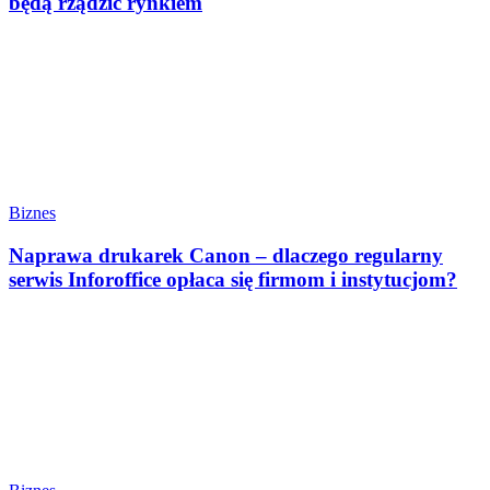
będą rządzić rynkiem
Biznes
Naprawa drukarek Canon – dlaczego regularny
serwis Inforoffice opłaca się firmom i instytucjom?