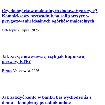
Czy do ogórków małosolnych dodawać gorczycę?
Kompleksowy przewodnik po roli gorczycy w
przygotowaniu idealnych ogórków małosolnych
Off-Topic
26 lipca, 2026
Jak zacząć inwestować, czyli jak kupić swój
pierwszy ETF?
Biznes
30 czerwca, 2026
Jak założyć konto w banku bez wychodzenia z
domu – kompletny poradnik online