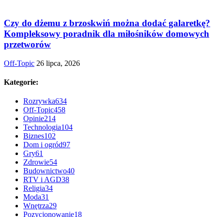
Czy do dżemu z brzoskwiń można dodać galaretkę?
Kompleksowy poradnik dla miłośników domowych
przetworów
Off-Topic
26 lipca, 2026
Kategorie:
Rozrywka
634
Off-Topic
458
Opinie
214
Technologia
104
Biznes
102
Dom i ogród
97
Gry
61
Zdrowie
54
Budownictwo
40
RTV i AGD
38
Religia
34
Moda
31
Wnętrza
29
Pozycjonowanie
18