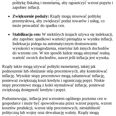
politykę fiskalną i monetarną, aby ograniczyć wzrost popytu i
zapobiec inflacji.
Zwiększenie podaży:
Rządy mogą stosować politykę
przemysłową, aby zwiększyć podaż towarów i usług, co
może prowadzić do spadku cen.
Stabilizacja cen:
W niektórych krajach używa się indeksacji,
aby zapobiec spadkowi wartości pieniądza w wyniku inflacji.
Indeksacja polega na automatycznym dostosowaniu
wysokości wynagrodzenia, emerytur lub innych dochodów
do wzrostu cen. W ten sposób ludzie mogą utrzymać realną
wartość swoich dochodów, nawet jeśli inflacja jest wysoka.
Rządy także mogą używać polityki monetarnej, takiej jak
podnoszenie lub obniżanie stóp procentowych, aby kontrolować
inflację. Wysokie stopy procentowe mogą zahamować inflację,
ponieważ zwiększają koszt kredytu i ograniczają popyt. Niskie
stopy procentowe mogą z kolei stymulować inflację, ponieważ
zwiększają dostępność kredytu i popyt.
Podsumowując, inflacja jest wzrostem ogólnego poziomu cen w
gospodarce i może być spowodowana przez wzrost popytu, wzrost
kosztów produkcji, wzrost stóp procentowych, niestabilność
polityczną lub wojny oraz dewaluację waluty. Rządy mogą