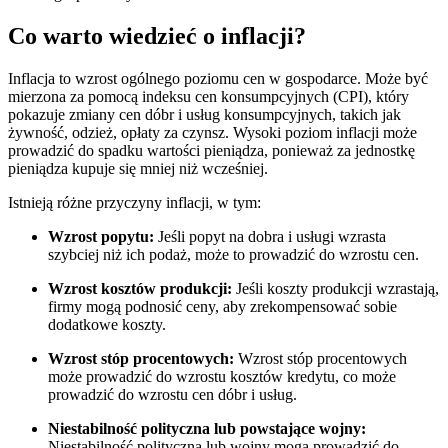
Co warto wiedzieć o inflacji?
Inflacja to wzrost ogólnego poziomu cen w gospodarce. Może być
mierzona za pomocą indeksu cen konsumpcyjnych (CPI), który
pokazuje zmiany cen dóbr i usług konsumpcyjnych, takich jak
żywność, odzież, opłaty za czynsz. Wysoki poziom inflacji może
prowadzić do spadku wartości pieniądza, ponieważ za jednostkę
pieniądza kupuje się mniej niż wcześniej.
Istnieją różne przyczyny inflacji, w tym:
Wzrost popytu:
Jeśli popyt na dobra i usługi wzrasta
szybciej niż ich podaż, może to prowadzić do wzrostu cen.
Wzrost kosztów produkcji:
Jeśli koszty produkcji wzrastają,
firmy mogą podnosić ceny, aby zrekompensować sobie
dodatkowe koszty.
Wzrost stóp procentowych:
Wzrost stóp procentowych
może prowadzić do wzrostu kosztów kredytu, co może
prowadzić do wzrostu cen dóbr i usług.
Niestabilność polityczna lub powstające wojny:
Niestabilność polityczna lub wojny mogą prowadzić do