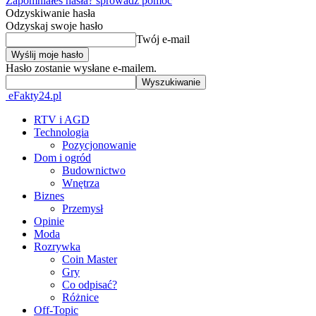
Zapomniałeś hasła? sprowadź pomoc
Odzyskiwanie hasła
Odzyskaj swoje hasło
Twój e-mail
Hasło zostanie wysłane e-mailem.
eFakty24.pl
RTV i AGD
Technologia
Pozycjonowanie
Dom i ogród
Budownictwo
Wnętrza
Biznes
Przemysł
Opinie
Moda
Rozrywka
Coin Master
Gry
Co odpisać?
Różnice
Off-Topic